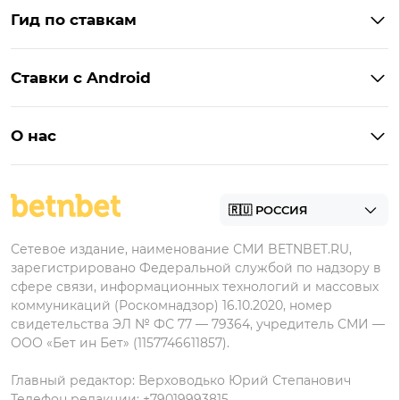
Фонбет
Гид по ставкам
Бонусы BetBoom
Мелбет
БК с бонусом без депозита
Бонусы Фонбет
Пари
Ставки с Android
Букмекеры с фрибетом
Бонусы Пари
Лига Ставок
Винлайн на Андроид
Легальные букмекеры
Бонусы Леон
Леон
О нас
BetBoom на Андроид
Надежные букмекеры
Бонусы Мелет
Zenit
Контакты
Пари на Андроид
БК с минимальным депозитом
Пользовательское соглашение
Фонбет на Андроид
БК для ставок с мобильного
Политика в отношении обработки персональных
Олимп на Андроид
Сетевое издание, наименование СМИ BETNBET.RU,
данных
зарегистрировано Федеральной службой по надзору в
сфере связи, информационных технологий и массовых
коммуникаций (Роскомнадзор) 16.10.2020, номер
свидетельства ЭЛ № ФС 77 — 79364, учредитель СМИ —
ООО «Бет ин Бет» (1157746611857).
Главный редактор: Верховодько Юрий Степанович
Телефон редакции: +79019993815