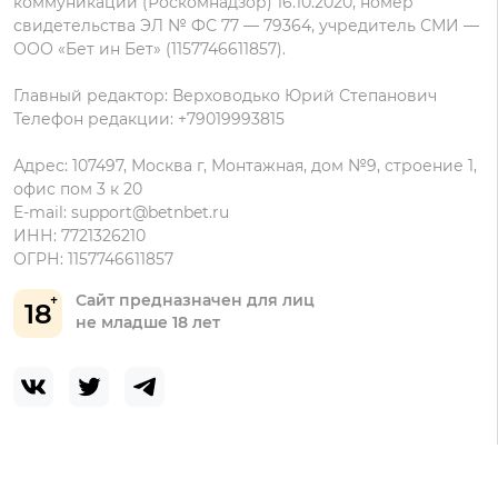
коммуникаций (Роскомнадзор) 16.10.2020, номер
свидетельства ЭЛ № ФС 77 — 79364, учредитель СМИ —
ООО «Бет ин Бет» (1157746611857).
Главный редактор: Верховодько Юрий Степанович
Телефон редакции: +79019993815
Адрес: 107497, Москва г, Монтажная, дом №9, строение 1,
офис пом 3 к 20
E-mail:
support@betnbet.ru
ИНН: 7721326210
ОГРН: 1157746611857
Сайт предназначен для лиц
18
не младше 18 лет