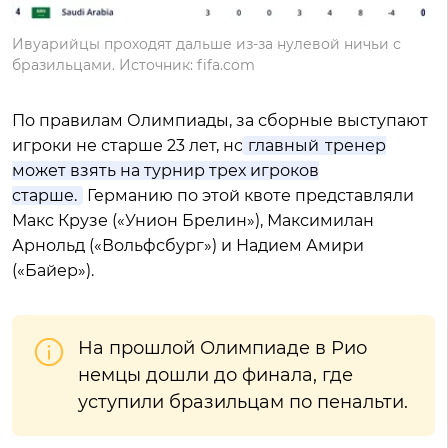
Ивуарийцы проходят дальше из-за нулевой ничьи с
бразильцами. Источник: fifa.com
По правилам Олимпиады, за сборные выступают
игроки не старше 23 лет, но
главный
тренер
может взять на турнир трех игроков
старше.
Германию по этой квоте представляли
Макс Крузе («Унион Брелин»), Максимилан
Арнольд («Вольфсбург») и Надием Амири
(«Байер»).
На прошлой Олимпиаде в Рио
немцы дошли до финала, где
уступили бразильцам по пенальти.