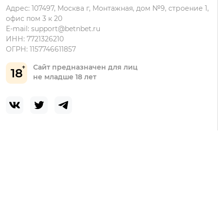
Адрес: 107497, Москва г, Монтажная, дом №9, строение 1,
офис пом 3 к 20
E-mail:
support@betnbet.ru
ИНН: 7721326210
ОГРН: 1157746611857
Сайт предназначен для лиц
18
не младше 18 лет