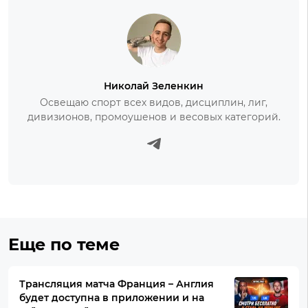
Николай Зеленкин
Освещаю спорт всех видов, дисциплин, лиг,
дивизионов, промоушенов и весовых категорий.
Еще по теме
Трансляция матча Франция – Англия
будет доступна в приложении и на