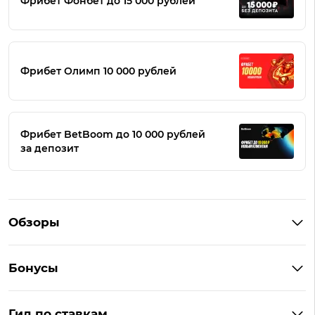
Фрибет Фонбет до 15 000 рублей
Фрибет Олимп 10 000 рублей
Фрибет BetBoom до 10 000 рублей
за депозит
Обзоры
Winline
Бонусы
BetBoom
Бонусы Винлайн
Фонбет
Гид по ставкам