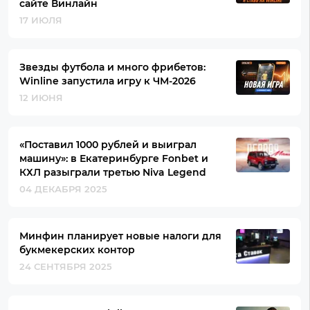
сайте Винлайн
17 ИЮЛЯ
Звезды футбола и много фрибетов:
Winline запустила игру к ЧМ-2026
12 ИЮНЯ
«Поставил 1000 рублей и выиграл
машину»: в Екатеринбурге Fonbet и
КХЛ разыграли третью Niva Legend
04 ДЕКАБРЯ 2025
Минфин планирует новые налоги для
букмекерских контор
24 СЕНТЯБРЯ 2025