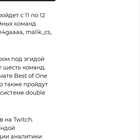
дет с 11 по 12
ийных команд
4gaaaa, malik_cs,
ом под эгидой
т шесть команд.
ате Best of One
го также пройдут
 системе double
 на Twitch.
андой
дии аналитики