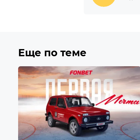
Еще по теме