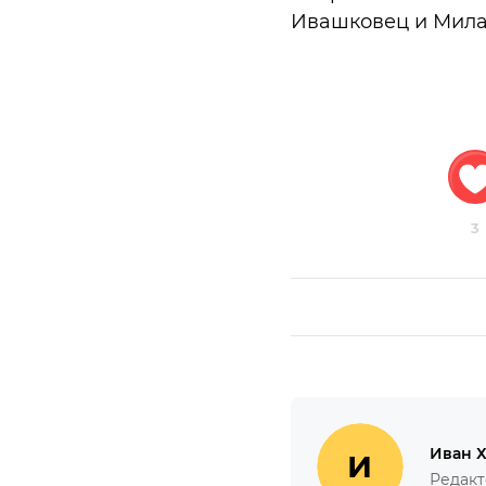
Ивашковец и Мила
3
Иван 
И
Редакт