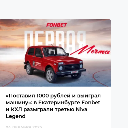
«Поставил 1000 рублей и выиграл
машину»: в Екатеринбурге Fonbet
и КХЛ разыграли третью Niva
Legend
04 ДЕКАБРЯ 2025