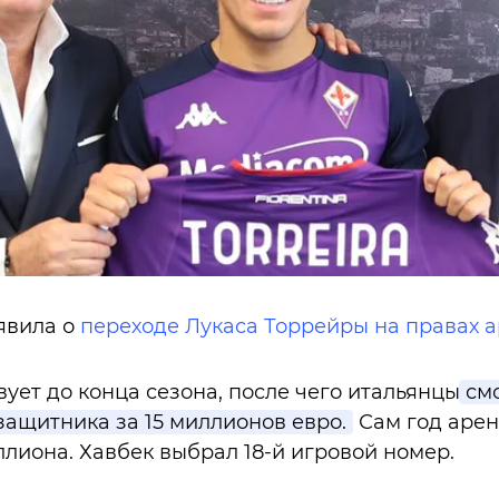
явила о
переходе Лукаса Торрейры на правах 
ует до конца сезона, после чего итальянцы
см
защитника за 15 миллионов евро.
Сам год арен
ллиона. Хавбек выбрал 18-й игровой номер.