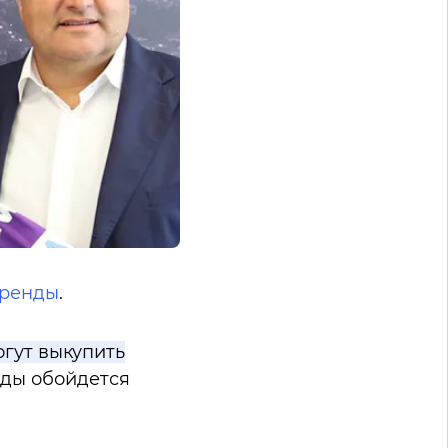
аренды
.
огут выкупить
ды обойдется