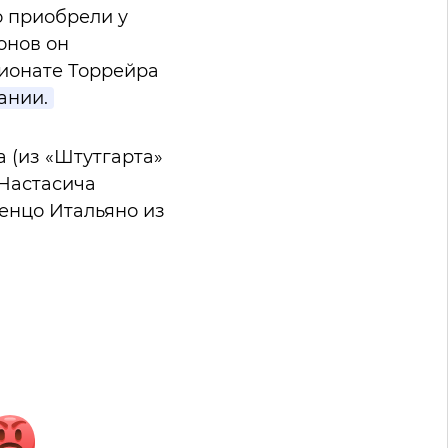
о приобрели у
онов он
пионате Торрейра
ании.
 (из «Штутгарта»
 Настасича
ченцо Итальяно из