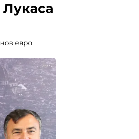
 Лукаса
нов евро.