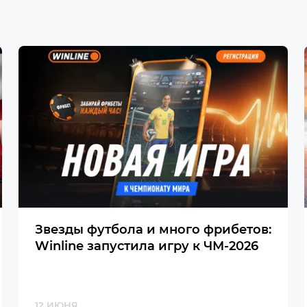
Звезды футбола и много фрибетов:
Winline запустила игру к ЧМ-2026
12 ИЮНЯ