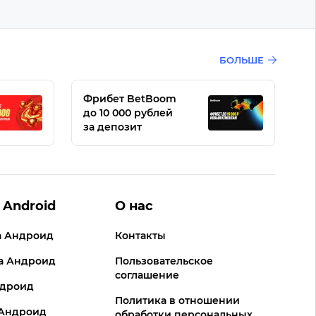
БОЛЬШЕ
Фрибет BetBoom
до 10 000 рублей
за депозит
 Android
О нас
а Андроид
Контакты
а Андроид
Пользовательское
соглашение
ндроид
Политика в отношении
 Андроид
обработки персональных