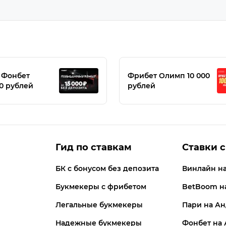
 Фонбет
Фрибет Олимп 10 000
00 рублей
рублей
Гид по ставкам
Ставки с
БК с бонусом без депозита
Винлайн н
Букмекеры с фрибетом
BetBoom н
Легальные букмекеры
Пари на А
Надежные букмекеры
Фонбет на