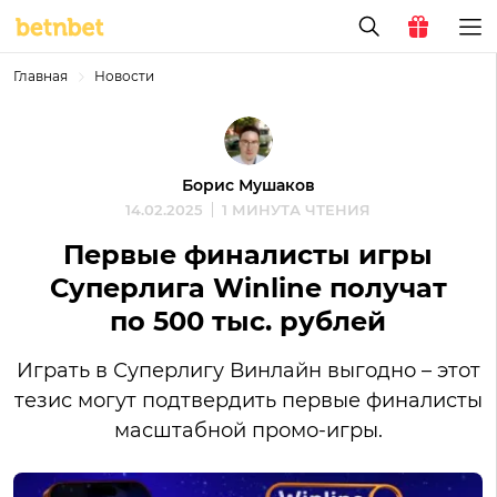
Главная
Новости
Борис Мушаков
14.02.2025
1 МИНУТА ЧТЕНИЯ
Первые финалисты игры
Суперлига Winline получат
по 500 тыс. рублей
Играть в Суперлигу Винлайн выгодно – этот
тезис могут подтвердить первые финалисты
масштабной промо-игры.