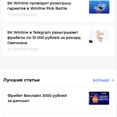
БК Winline проводит розыгрыш
гаджетов в Winline Pick Battle
17 АПРЕЛЯ 2025
БК Winline в Telegram разыгрывает
фрибеты по 10 000 рублей за рекорд
Овечкина
05 АПРЕЛЯ 2025
Лучшие статьи
БОЛЬШЕ
Фрибет Винлайн 3000 рублей
за депозит