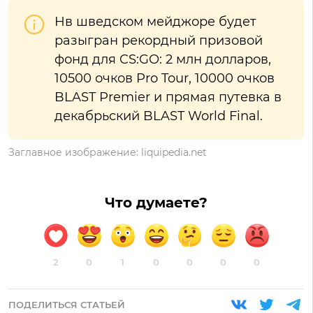
Нв шведском мейджоре будет
разыгран рекордный призовой
фонд для CS:GO: 2 млн долларов,
10500 очков Pro Tour, 10000 очков
BLAST Premier и прямая путевка в
декабрьский BLAST World Final.
Заглавное изображение: liquipedia.net
Что думаете?
2
0
1
0
0
0
0
ПОДЕЛИТЬСЯ СТАТЬЕЙ