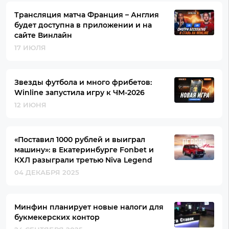
Трансляция матча Франция – Англия
будет доступна в приложении и на
сайте Винлайн
17 ИЮЛЯ
Звезды футбола и много фрибетов:
Winline запустила игру к ЧМ-2026
12 ИЮНЯ
«Поставил 1000 рублей и выиграл
машину»: в Екатеринбурге Fonbet и
КХЛ разыграли третью Niva Legend
04 ДЕКАБРЯ 2025
Минфин планирует новые налоги для
букмекерских контор