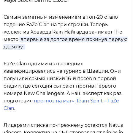
Major Stockholm по CS:GO.
Самым заметным изменением в топ-20 стало
падение FaZe Clan на три строчки. Теперь
коллектив Ховарда Rain Найгарда занимает 11-е
место,
впервые за долгое время покинув первую
десятку.
FaZe Clan одними из последних
квалифицировались на турнир в Швеции. Они
получили самый низкий 16-й посев в первой
стадии, где сегодня сыграют против первого
номера New Challengers. А наш эксперт как раз
подготовил
прогноз на матч Team Spirit – FaZe
Clan
.
Лидерами списка по-прежнему остаются Natus
Vincere. Коллектив из СНГ оторвался от Ninjas in