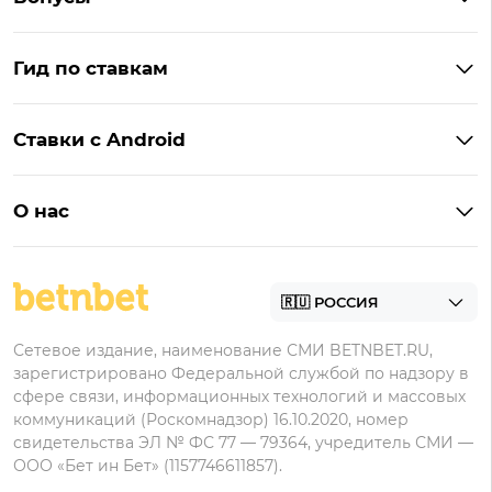
BetBoom
Бонусы Винлайн
Фонбет
Гид по ставкам
Бонусы BetBoom
Мелбет
БК с бонусом без депозита
Бонусы Фонбет
Пари
Ставки с Android
Букмекеры с фрибетом
Бонусы Пари
Лига Ставок
Винлайн на Андроид
Легальные букмекеры
Бонусы Леон
Леон
О нас
BetBoom на Андроид
Надежные букмекеры
Бонусы Мелет
Zenit
Контакты
Пари на Андроид
БК с минимальным депозитом
Пользовательское соглашение
Фонбет на Андроид
БК для ставок с мобильного
Политика в отношении обработки персональных
Олимп на Андроид
Сетевое издание, наименование СМИ BETNBET.RU,
данных
зарегистрировано Федеральной службой по надзору в
сфере связи, информационных технологий и массовых
коммуникаций (Роскомнадзор) 16.10.2020, номер
свидетельства ЭЛ № ФС 77 — 79364, учредитель СМИ —
ООО «Бет ин Бет» (1157746611857).