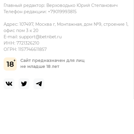
Главный редактор: Верховодько Юрий Степанович
Телефон редакции: +79019993815
Адрес: 107497, Москва г, Монтажная, дом №9, строение 1,
офис пом 3 к 20
E-mail:
support@betnbet.ru
ИНН: 7721326210
ОГРН: 1157746611857
Сайт предназначен для лиц
18
не младше 18 лет