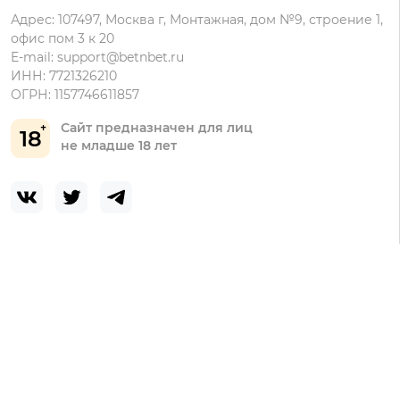
Адрес: 107497, Москва г, Монтажная, дом №9, строение 1,
офис пом 3 к 20
E-mail:
support@betnbet.ru
ИНН: 7721326210
ОГРН: 1157746611857
Сайт предназначен для лиц
18
не младше 18 лет