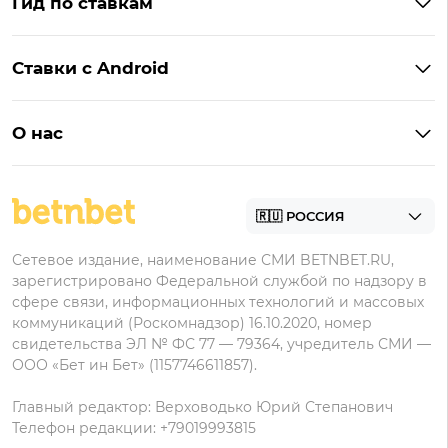
Гид по ставкам
Бонусы BetBoom
Мелбет
БК с бонусом без депозита
Бонусы Фонбет
Пари
Ставки с Android
Букмекеры с фрибетом
Бонусы Пари
Лига Ставок
Винлайн на Андроид
Легальные букмекеры
Бонусы Леон
Леон
О нас
BetBoom на Андроид
Надежные букмекеры
Бонусы Мелет
Zenit
Контакты
Пари на Андроид
БК с минимальным депозитом
Пользовательское соглашение
Фонбет на Андроид
БК для ставок с мобильного
Политика в отношении обработки персональных
Олимп на Андроид
Сетевое издание, наименование СМИ BETNBET.RU,
данных
зарегистрировано Федеральной службой по надзору в
сфере связи, информационных технологий и массовых
коммуникаций (Роскомнадзор) 16.10.2020, номер
свидетельства ЭЛ № ФС 77 — 79364, учредитель СМИ —
ООО «Бет ин Бет» (1157746611857).
Главный редактор: Верховодько Юрий Степанович
Телефон редакции: +79019993815