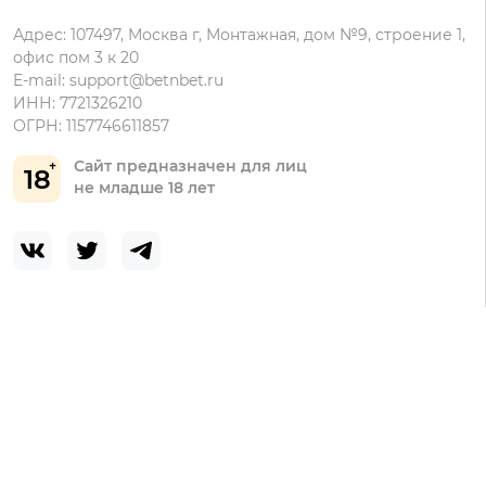
Адрес: 107497, Москва г, Монтажная, дом №9, строение 1,
офис пом 3 к 20
E-mail:
support@betnbet.ru
ИНН: 7721326210
ОГРН: 1157746611857
Сайт предназначен для лиц
18
не младше 18 лет