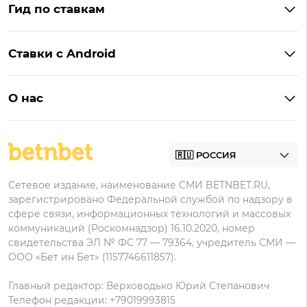
Гид по ставкам
Бонусы BetBoom
Мелбет
БК с бонусом без депозита
Бонусы Фонбет
Пари
Ставки с Android
Букмекеры с фрибетом
Бонусы Пари
Лига Ставок
Винлайн на Андроид
Легальные букмекеры
Бонусы Леон
Леон
О нас
BetBoom на Андроид
Надежные букмекеры
Бонусы Мелет
Zenit
Контакты
Пари на Андроид
БК с минимальным депозитом
Пользовательское соглашение
Фонбет на Андроид
БК для ставок с мобильного
Политика в отношении обработки персональных
Олимп на Андроид
Сетевое издание, наименование СМИ BETNBET.RU,
данных
зарегистрировано Федеральной службой по надзору в
сфере связи, информационных технологий и массовых
коммуникаций (Роскомнадзор) 16.10.2020, номер
свидетельства ЭЛ № ФС 77 — 79364, учредитель СМИ —
ООО «Бет ин Бет» (1157746611857).
Главный редактор: Верховодько Юрий Степанович
Телефон редакции: +79019993815