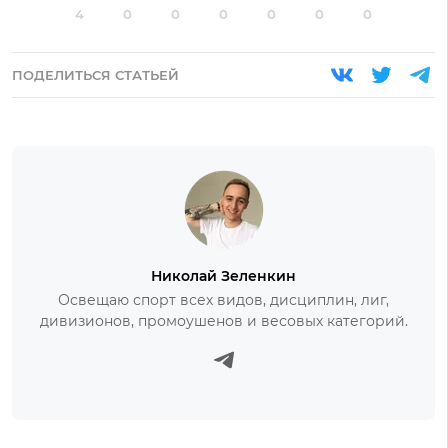
4
0
0
0
0
0
0
ПОДЕЛИТЬСЯ СТАТЬЕЙ
Николай Зеленкин
Освещаю спорт всех видов, дисциплин, лиг,
дивизионов, промоушенов и весовых категорий.