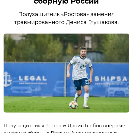
сборную России
Полузащитник «Ростова» заменил
травмированного Дениса Глушакова.
Полузащитник «Ростова» Данил Глебов впервые