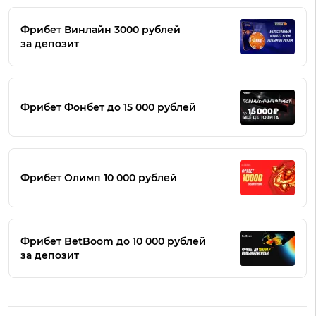
Фрибет Винлайн 3000 рублей
за депозит
Фрибет Фонбет до 15 000 рублей
Фрибет Олимп 10 000 рублей
Фрибет BetBoom до 10 000 рублей
за депозит