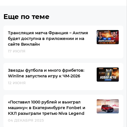
Еще по теме
Трансляция матча Франция – Англия
будет доступна в приложении и на
сайте Винлайн
17 ИЮЛЯ
Звезды футбола и много фрибетов:
Winline запустила игру к ЧМ-2026
12 ИЮНЯ
«Поставил 1000 рублей и выиграл
машину»: в Екатеринбурге Fonbet и
КХЛ разыграли третью Niva Legend
04 ДЕКАБРЯ 2025