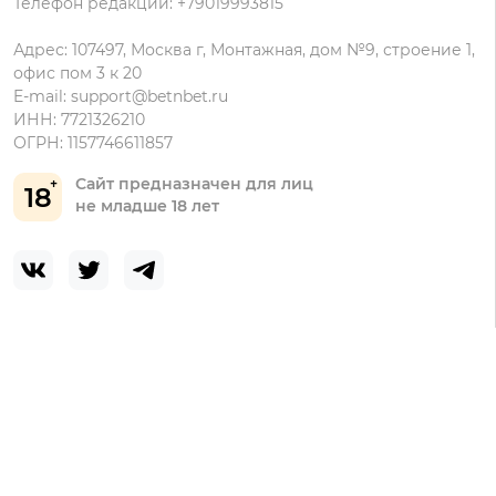
Телефон редакции: +79019993815
Адрес: 107497, Москва г, Монтажная, дом №9, строение 1,
офис пом 3 к 20
E-mail:
support@betnbet.ru
ИНН: 7721326210
ОГРН: 1157746611857
Сайт предназначен для лиц
18
не младше 18 лет