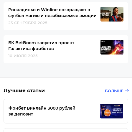
Роналдиньо и Winline возвращают в
футбол магию и незабываемые эмоции
23 СЕНТЯБРЯ 2025
БК BetBoom запустил проект
Галактика фрибетов
10 ИЮЛЯ 2025
Лучшие статьи
БОЛЬШЕ
Фрибет Винлайн 3000 рублей
за депозит