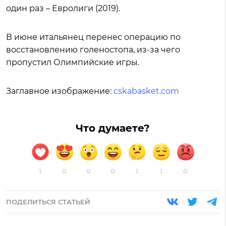
один раз – Евролиги (2019).
В июне итальянец перенес операцию по
восстановлению голеностопа, из-за чего
пропустил Олимпийские игры.
Заглавное изображение:
cskabasket.com
Что думаете?
1
0
0
0
1
1
0
ПОДЕЛИТЬСЯ СТАТЬЕЙ