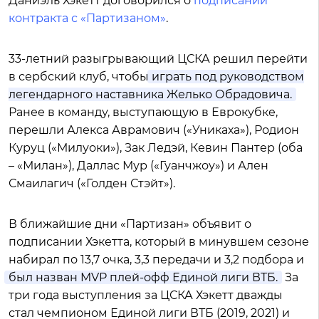
Даниэль Хэкетт договорился о
подписании
контракта с «Партизаном»
.
33-летний разыгрывающий ЦСКА решил перейти
в сербский клуб, чтобы
играть под руководством
легендарного наставника Желько Обрадовича.
Ранее в команду, выступающую в Еврокубке,
перешли
Алекса Аврамович («Уникаха»), Родион
Куруц («Милуоки»), Зак Ледэй, Кевин Пантер (оба
– «Милан»), Даллас Мур («Гуанчжоу») и Ален
Смаилагич («Голден Стэйт»).
В ближайшие дни «Партизан» объявит о
подписании Хэкетта, который в минувшем сезоне
набирал по 13,7 очка, 3,3 передачи и 3,2 подбора и
был назван MVP плей-офф Единой лиги ВТБ.
За
три года выступления за ЦСКА Хэкетт дважды
стал чемпионом Единой лиги ВТБ (2019, 2021) и