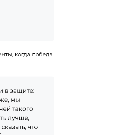
нты, когда победа
и в защите:
же, мы
чей такого
ть лучше,
сказать, что