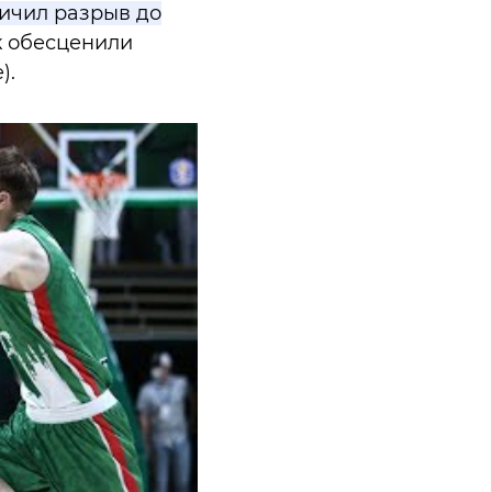
ичил разрыв до
эк обесценили
).