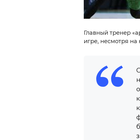
Главный тренер «а
игре, несмотря на
C
н
о
к
к
ф
б
з