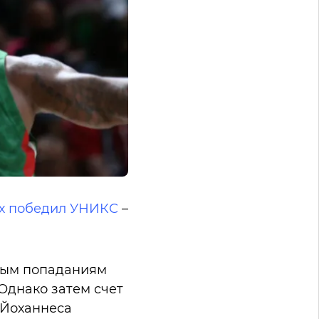
ях победил УНИКС
–
овым попаданиям
 Однако затем счет
 Йоханнеса