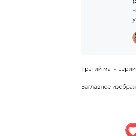
р
ч
у
Третий матч серии
Заглавное изобра