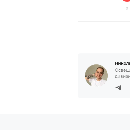
0
Никол
Освеща
дивизи