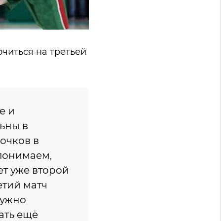
читься на третьей
е и
ьны в
очков в
 понимаем,
ет уже второй
етий матч
нужно
ать ещё