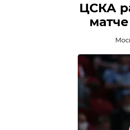
ЦСКА р
матче
Моск