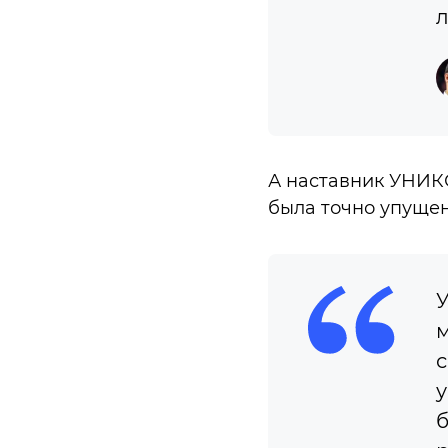
л
А наставник УНИКС
была точно упущен
У
м
с
у
б