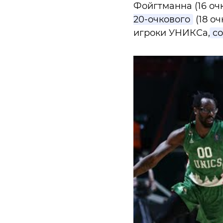
Фойгтманна (16 оч
20-очкового
(18 оч
игроки УНИКСа,
со