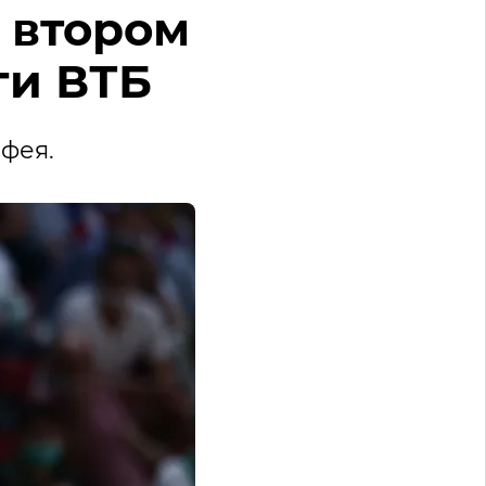
 втором
ги ВТБ
офея.