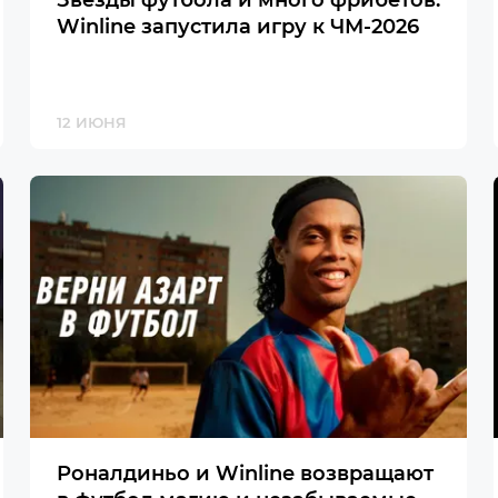
Звезды футбола и много фрибетов:
Winline запустила игру к ЧМ-2026
12 ИЮНЯ
Роналдиньо и Winline возвращают