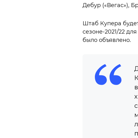
Дебур («Вегас»), Б
Штаб Купера будет
сезоне-2021/22 дл
было объявлено.
Д
К
в
х
с
м
л
п