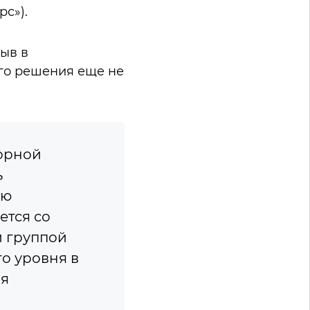
рс»).
ыв в
ого решения еще не
борной
ь
ию
ется со
й группой
о уровня в
ая