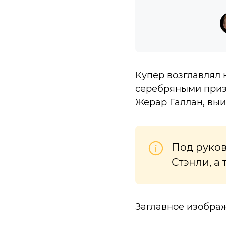
Купер возглавлял 
серебряными приз
Жерар Галлан, вы
Под руков
Стэнли, а
Заглавное изобра