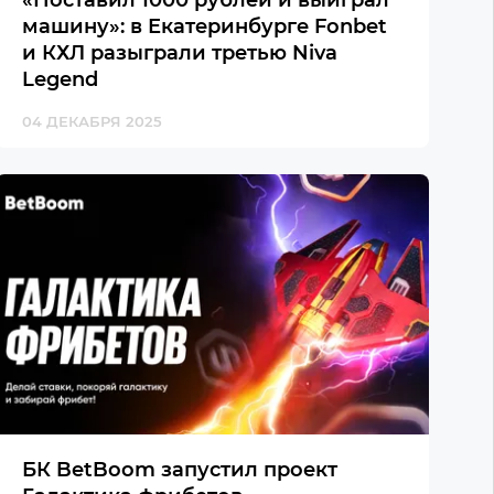
«Поставил 1000 рублей и выиграл
машину»: в Екатеринбурге Fonbet
и КХЛ разыграли третью Niva
Legend
04 ДЕКАБРЯ 2025
БК BetBoom запустил проект