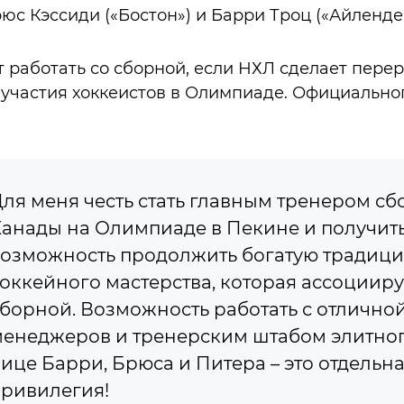
рюс Кэссиди («Бостон») и Барри Троц («Айленде
 работать со сборной, если НХЛ сделает перер
я участия хоккеистов в Олимпиаде. Официальн
ля меня честь стать главным тренером с
анады на Олимпиаде в Пекине и получит
озможность продолжить богатую традиц
оккейного мастерства, которая ассоцииру
борной. Возможность работать с отлично
енеджеров и тренерским штабом элитног
ице Барри, Брюса и Питера – это отдельн
ривилегия!