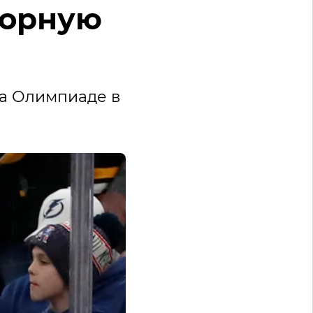
борную
на Олимпиаде в