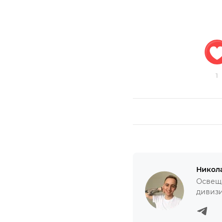
1
Никол
Освеща
дивизи