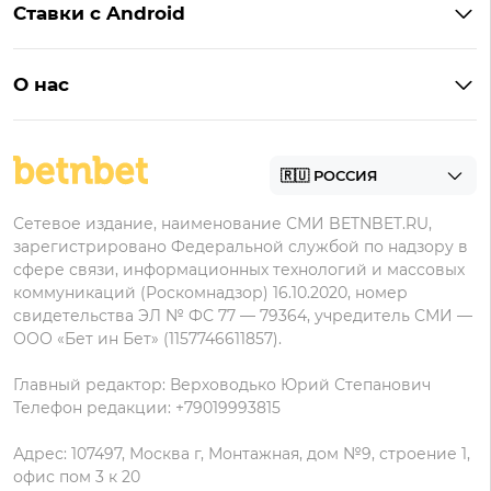
Пари
Ставки с Android
Букмекеры с фрибетом
Бонусы Пари
Лига Ставок
Винлайн на Андроид
Легальные букмекеры
Бонусы Леон
Леон
О нас
BetBoom на Андроид
Надежные букмекеры
Бонусы Мелет
Zenit
Контакты
Пари на Андроид
БК с минимальным депозитом
Пользовательское соглашение
Фонбет на Андроид
БК для ставок с мобильного
Политика в отношении обработки персональных
Олимп на Андроид
Сетевое издание, наименование СМИ BETNBET.RU,
данных
зарегистрировано Федеральной службой по надзору в
сфере связи, информационных технологий и массовых
коммуникаций (Роскомнадзор) 16.10.2020, номер
свидетельства ЭЛ № ФС 77 — 79364, учредитель СМИ —
ООО «Бет ин Бет» (1157746611857).
Главный редактор: Верховодько Юрий Степанович
Телефон редакции: +79019993815
Адрес: 107497, Москва г, Монтажная, дом №9, строение 1,
офис пом 3 к 20