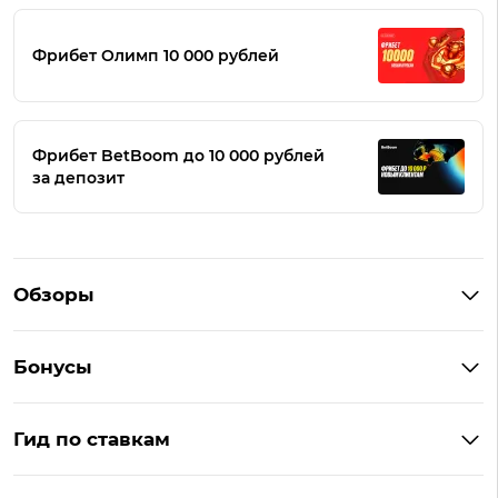
Фрибет Олимп 10 000 рублей
Фрибет BetBoom до 10 000 рублей
за депозит
Обзоры
Winline
Бонусы
BetBoom
Бонусы Винлайн
Фонбет
Гид по ставкам
Бонусы BetBoom
Мелбет
БК с бонусом без депозита
Бонусы Фонбет