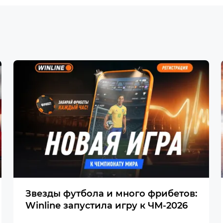
Звезды футбола и много фрибетов:
Winline запустила игру к ЧМ-2026