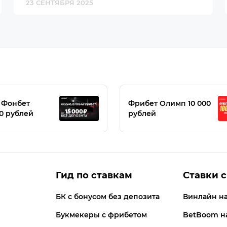
23 СЕНТЯБРЯ 2025
 Фонбет
Фрибет Олимп 10 000
00 рублей
рублей
Гид по ставкам
Ставки с
БК с бонусом без депозита
Винлайн н
Букмекеры с фрибетом
BetBoom н