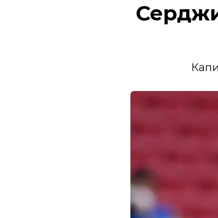
Серджи
Капи