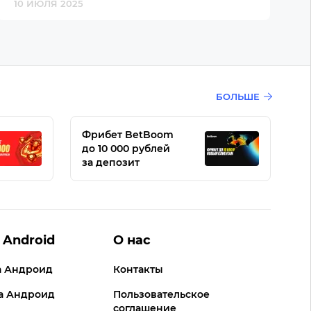
10 ИЮЛЯ 2025
БОЛЬШЕ
Фрибет BetBoom
до 10 000 рублей
за депозит
 Android
О нас
а Андроид
Контакты
а Андроид
Пользовательское
соглашение