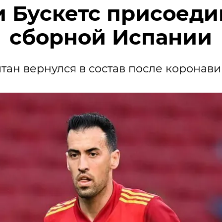
 Бускетс присоеди
сборной Испании
тан вернулся в состав после коронави