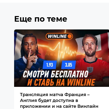
Еще по теме
Трансляция матча Франция –
Англия будет доступна в
приложении и на сайте Винлайн