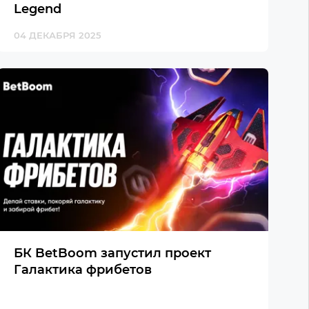
Legend
04 ДЕКАБРЯ 2025
БК BetBoom запустил проект
Галактика фрибетов