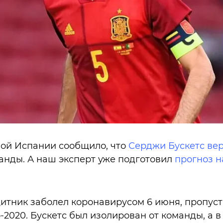
ной Испании сообщило, что
Серджи Бускетс вер
анды. А наш эксперт уже подготовил
прогноз н
итник заболел коронавирусом 6 июня, пропус
о-2020. Бускетс был изолирован от команды, а 