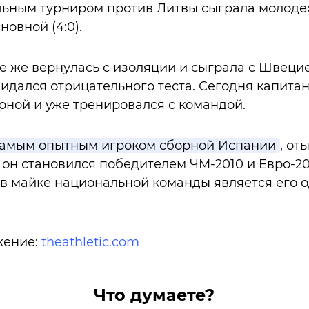
льным турниром против Литвы сыграла молоде
овной (4:0).
е же вернулась с изоляции и сыграла с Швецие
ожидался отрицательного теста. Сегодня капита
ной и уже тренировался с командой.
амым опытным игроком сборной Испании
, от
ей он становился победителем ЧМ-2010 и Евро-
 в майке национальной команды является его
жение:
theathletic.com
Что думаете?