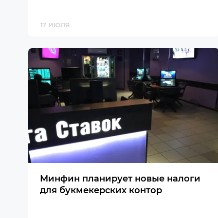
17 ИЮЛЯ
Минфин планирует новые налоги
для букмекерских контор