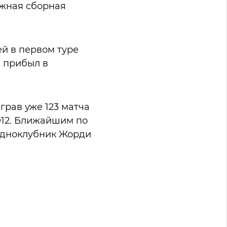
жная сборная
й в первом туре
н прибыл в
ыграв уже 123 матча
2012. Ближайшим по
 одноклубник Жорди