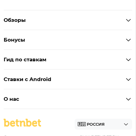
Обзоры
Winline
Бонусы
BetBoom
Бонусы Винлайн
Фонбет
Гид по ставкам
Бонусы BetBoom
Мелбет
БК с бонусом без депозита
Бонусы Фонбет
Пари
Ставки с Android
Букмекеры с фрибетом
Бонусы Пари
Лига Ставок
Винлайн на Андроид
Легальные букмекеры
Бонусы Леон
Леон
О нас
BetBoom на Андроид
Надежные букмекеры
Бонусы Мелет
Zenit
Контакты
Пари на Андроид
БК с минимальным депозитом
Пользовательское соглашение
Фонбет на Андроид
БК для ставок с мобильного
Политика в отношении обработки персональных
Олимп на Андроид