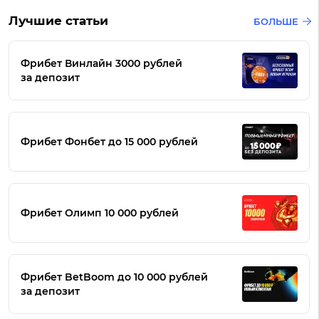
Лучшие статьи
БОЛЬШЕ
Фрибет Винлайн 3000 рублей
за депозит
Фрибет Фонбет до 15 000 рублей
Фрибет Олимп 10 000 рублей
Фрибет BetBoom до 10 000 рублей
за депозит