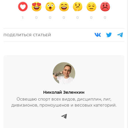
1
0
0
0
0
0
0
ПОДЕЛИТЬСЯ СТАТЬЕЙ
Николай Зеленкин
Освещаю спорт всех видов, дисциплин, лиг,
дивизионов, промоушенов и весовых категорий.