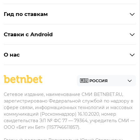
Бонусы Винлайн
Фонбет
Гид по ставкам
Бонусы BetBoom
Мелбет
БК с бонусом без депозита
Бонусы Фонбет
Пари
Ставки с Android
Букмекеры с фрибетом
Бонусы Пари
Лига Ставок
Винлайн на Андроид
Легальные букмекеры
Бонусы Леон
Леон
О нас
BetBoom на Андроид
Надежные букмекеры
Бонусы Мелет
Zenit
Контакты
Пари на Андроид
БК с минимальным депозитом
Пользовательское соглашение
Фонбет на Андроид
БК для ставок с мобильного
Политика в отношении обработки персональных
Олимп на Андроид
Сетевое издание, наименование СМИ BETNBET.RU,
данных
зарегистрировано Федеральной службой по надзору в
сфере связи, информационных технологий и массовых
коммуникаций (Роскомнадзор) 16.10.2020, номер
свидетельства ЭЛ № ФС 77 — 79364, учредитель СМИ —
ООО «Бет ин Бет» (1157746611857).