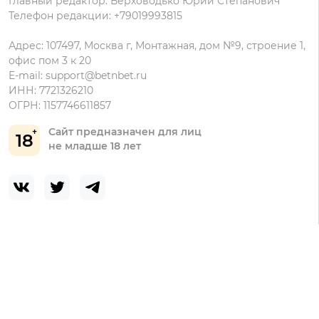
Главный редактор: Верховодько Юрий Степанович
Телефон редакции: +79019993815
Адрес: 107497, Москва г, Монтажная, дом №9, строение 1,
офис пом 3 к 20
E-mail:
support@betnbet.ru
ИНН: 7721326210
ОГРН: 1157746611857
Сайт предназначен для лиц
18
не младше 18 лет