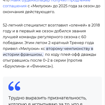
что
Майк Буденхольцер получил продление
соглашения
с «Милуоки» до 2025 года за сезон до
окончания действующего.
52-летний специалист возглавил «оленей» в 2018
году и в первый же сезон добился звания
лучшей команды регулярного сезона с 60
победами. Этим летом 2-кратный Тренер года
привел «Милуоки» ко
второму чемпионству в
истории франшизы,
по ходу плей-офф дважды
отыгравшись после 0–2 в серии (против
«Бруклина» и «Финикса»).
Трудно выразить признательность,
которую я испытываю за то, что я