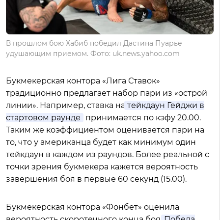
В прошлом бою Хабиб победил Дастина Пуарье
удушающим приемом. Фото: uk.news.yahoo.com
Букмекерская контора «Лига Ставок»
традиционно предлагает набор пари из «острой
линии». Например, ставка на
тейкдаун Гейджи в
стартовом раунде
принимается по кэфу 20.00.
Таким же коэффициентом оценивается пари на
то, что у американца будет как минимум один
тейкдаун в каждом из раундов. Более реальной с
точки зрения букмекера кажется вероятность
завершения боя в первые 60 секунд (15.00).
Букмекерская контора «Фонбет» оценила
вероятность скоротечного конца боя.
Победа