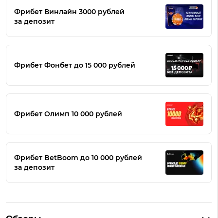
Фрибет Винлайн 3000 рублей
за депозит
Фрибет Фонбет до 15 000 рублей
Фрибет Олимп 10 000 рублей
Фрибет BetBoom до 10 000 рублей
за депозит