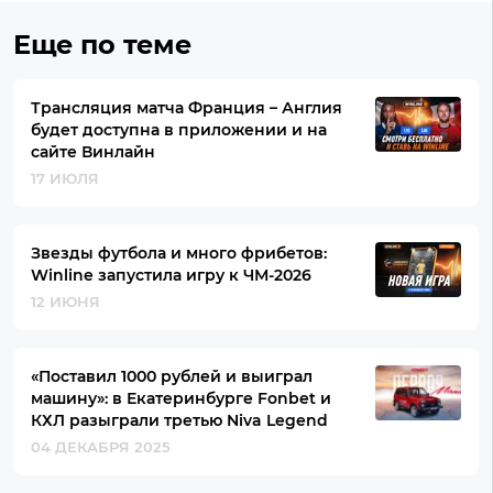
Еще по теме
Трансляция матча Франция – Англия
будет доступна в приложении и на
сайте Винлайн
17 ИЮЛЯ
Звезды футбола и много фрибетов:
Winline запустила игру к ЧМ-2026
12 ИЮНЯ
«Поставил 1000 рублей и выиграл
машину»: в Екатеринбурге Fonbet и
КХЛ разыграли третью Niva Legend
04 ДЕКАБРЯ 2025