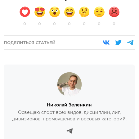
0
0
0
0
0
0
0
ПОДЕЛИТЬСЯ СТАТЬЕЙ
Николай Зеленкин
Освещаю спорт всех видов, дисциплин, лиг,
дивизионов, промоушенов и весовых категорий.