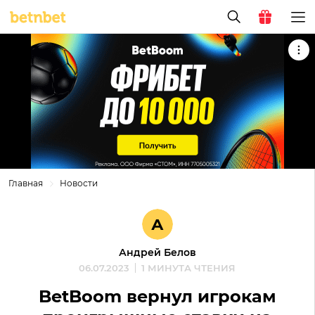
Главная
Новости
А
Андрей Белов
06.07.2023
1 МИНУТА ЧТЕНИЯ
BetBoom вернул игрокам