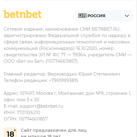
Zenit
Контакты
Пари на Андроид
БК с минимальным депозитом
Пользовательское соглашение
Фонбет на Андроид
БК для ставок с мобильного
Политика в отношении обработки персональных
Олимп на Андроид
Сетевое издание, наименование СМИ BETNBET.RU,
данных
зарегистрировано Федеральной службой по надзору в
сфере связи, информационных технологий и массовых
коммуникаций (Роскомнадзор) 16.10.2020, номер
свидетельства ЭЛ № ФС 77 — 79364, учредитель СМИ —
ООО «Бет ин Бет» (1157746611857).
Главный редактор: Верховодько Юрий Степанович
Телефон редакции: +79019993815
Адрес: 107497, Москва г, Монтажная, дом №9, строение 1,
офис пом 3 к 20
E-mail:
support@betnbet.ru
ИНН: 7721326210
ОГРН: 1157746611857
Сайт предназначен для лиц
18
не младше 18 лет