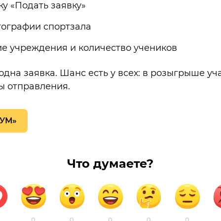
ку «Подать заявку»
ографии спортзала
ие учреждения и количество учеников
одна заявка. Шанс есть у всех: в розыгрыше уч
ы отправления.
БУМ»
Что думаете?
0
0
0
0
0