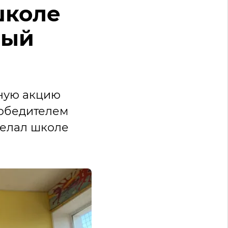
школе
ный
ную акцию
 победителем
делал школе