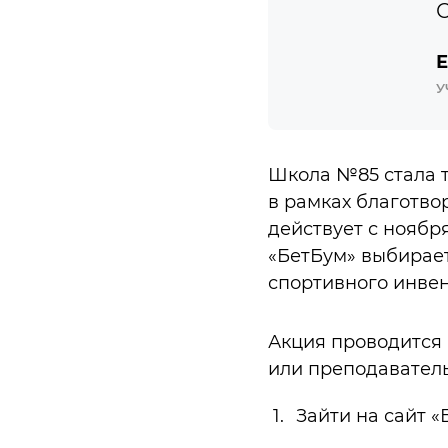
С
Е
У
Школа №85 стала т
в рамках благотво
действует с ноября
«БетБум» выбирае
спортивного инвен
Акция проводится 
или преподаватель.
Зайти на сайт «