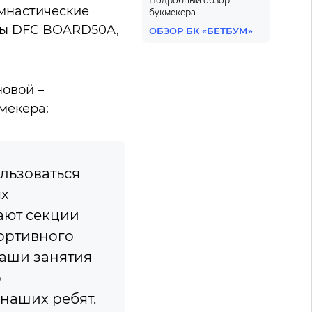
Подробный обзор
имнастические
букмекера
рмы DFC BOARD50A,
ОБЗОР БК «БЕТБУМ»
овой –
мекера:
льзоваться
ях
ают секции
портивного
наши занятия
о
наших ребят.