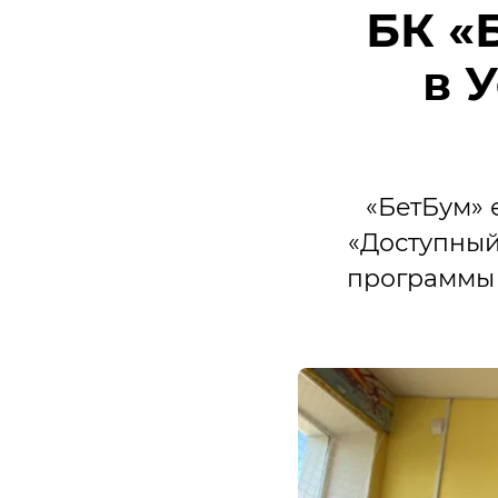
БК «
в 
«БетБум» 
«Доступный 
программы 