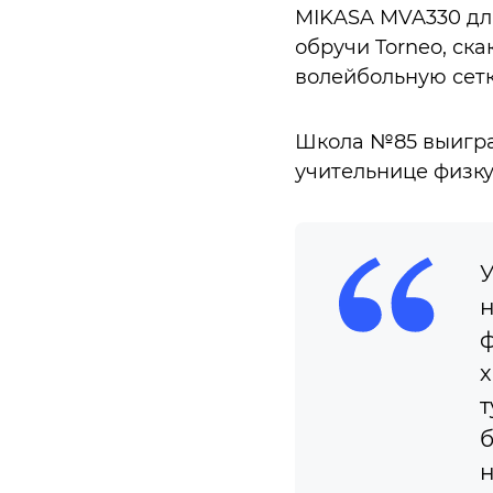
MIKASA MVA330 для
обручи Torneo, ск
волейбольную сетк
Школа №85 выигра
учительнице физку
У
н
ф
х
т
б
н