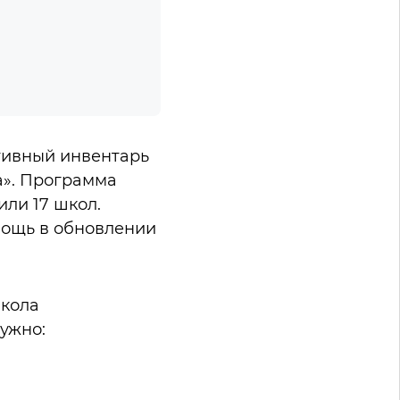
тивный инвентарь
а». Программа
или 17 школ.
мощь в обновлении
школа
нужно: