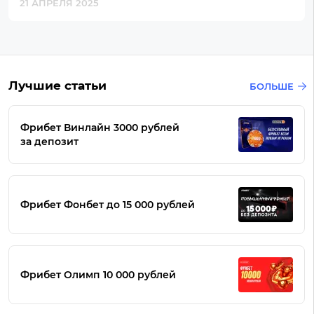
21 АПРЕЛЯ 2025
Лучшие статьи
БОЛЬШЕ
Фрибет Винлайн 3000 рублей
за депозит
Фрибет Фонбет до 15 000 рублей
Фрибет Олимп 10 000 рублей