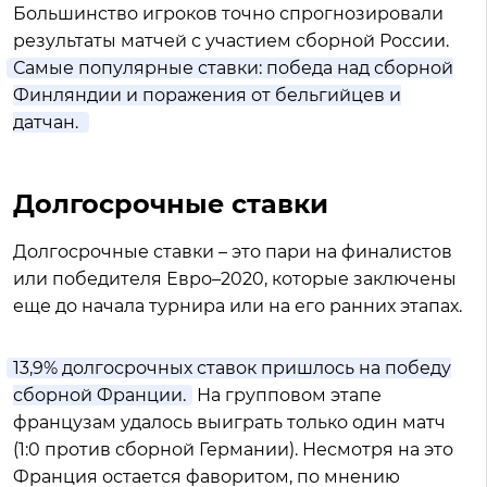
Большинство игроков точно спрогнозировали
результаты матчей с участием сборной России.
Самые популярные ставки: победа над сборной
Финляндии и поражения от бельгийцев и
датчан.
Долгосрочные ставки
Долгосрочные ставки – это пари на финалистов
или победителя Евро–2020, которые заключены
еще до начала турнира или на его ранних этапах.
13,9% долгосрочных ставок пришлось на победу
сборной Франции.
На групповом этапе
французам удалось выиграть только один матч
(1:0 против сборной Германии). Несмотря на это
Франция остается фаворитом, по мнению