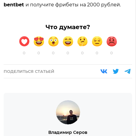
bentbet
и получите фрибеты на 2000 рублей.
Что думаете?
0
0
0
0
0
0
0
ПОДЕЛИТЬСЯ СТАТЬЕЙ
Владимир Серов