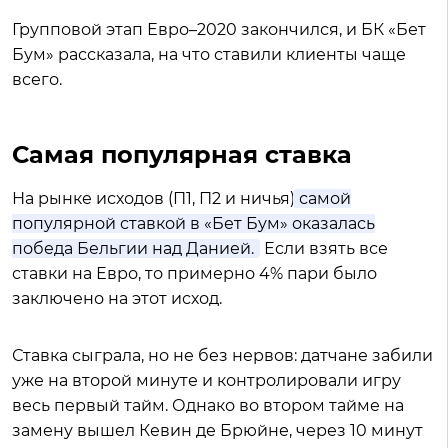
Групповой этап Евро–2020 закончился, и БК «Бет
Бум» рассказала, на что ставили клиенты чаще
всего.
Самая популярная ставка
На рынке исходов (П1, П2 и ничья)
самой
популярной ставкой в «Бет Бум» оказалась
победа Бельгии над Данией.
Если взять все
ставки на Евро, то примерно 4% пари было
заключено на этот исход.
Ставка сыграла, но не без нервов: датчане забили
уже на второй минуте и контролировали игру
весь первый тайм. Однако во втором тайме на
замену вышел Кевин де Брюйне, через 10 минут