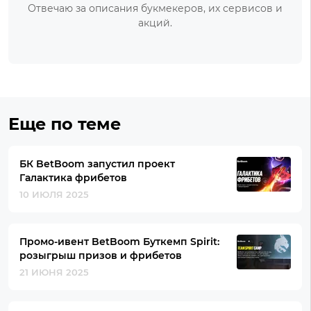
Отвечаю за описания букмекеров, их сервисов и
акций.
Еще по теме
БК BetBoom запустил проект
Галактика фрибетов
10 ИЮЛЯ 2025
Промо-ивент BetBoom Буткемп Spirit:
розыгрыш призов и фрибетов
21 ИЮНЯ 2025