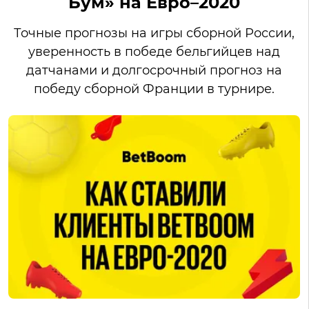
Бум» на Евро–2020
Точные прогнозы на игры сборной России,
уверенность в победе бельгийцев над
датчанами и долгосрочный прогноз на
победу сборной Франции в турнире.