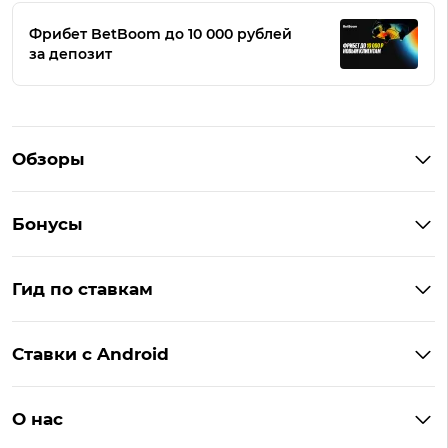
Фрибет BetBoom до 10 000 рублей
за депозит
Обзоры
Winline
Бонусы
BetBoom
Бонусы Винлайн
Фонбет
Гид по ставкам
Бонусы BetBoom
Мелбет
БК с бонусом без депозита
Бонусы Фонбет
Пари
Ставки с Android
Букмекеры с фрибетом
Бонусы Пари
Лига Ставок
Винлайн на Андроид
Легальные букмекеры
Бонусы Леон
Леон
О нас
BetBoom на Андроид
Надежные букмекеры
Бонусы Мелет