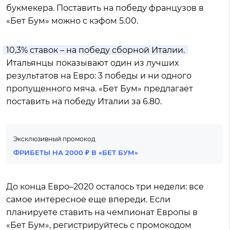
букмекера. Поставить на победу французов в
«Бет Бум» можно с кэфом 5.00.
10,3% ставок – на победу сборной Италии.
Итальянцы показывают один из лучших
результатов на Евро: 3 победы и ни одного
пропущенного мяча. «Бет Бум» предлагает
поставить на победу Италии за 6.80.
Эксклюзивный промокод
ФРИБЕТЫ НА 2000 ₽ В «БЕТ БУМ»
До конца Евро–2020 осталось три недели: все
самое интересное еще впереди. Если
планируете ставить на чемпионат Европы в
«Бет Бум», регистрируйтесь с промокодом