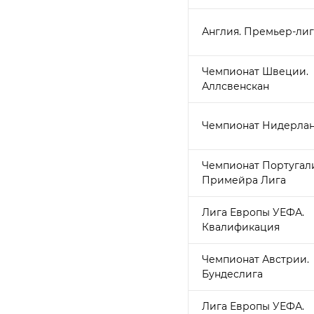
Англия. Премьер-лиг
Чемпионат Швеции.
Аллсвенскан
Чемпионат Нидерла
Чемпионат Португал
Примейра Лига
Лига Европы УЕФА.
Квалификация
Чемпионат Австрии.
Бундеслига
Лига Европы УЕФА.