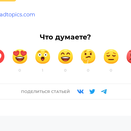
adtopics.com
Что думаете?
0
1
0
0
0
ПОДЕЛИТЬСЯ СТАТЬЕЙ