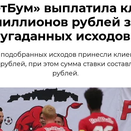
етБум» выплатила к
миллионов рублей з
угаданных исходов
о подобранных исходов принесли клиен
рублей, при этом сумма ставки составл
рублей.