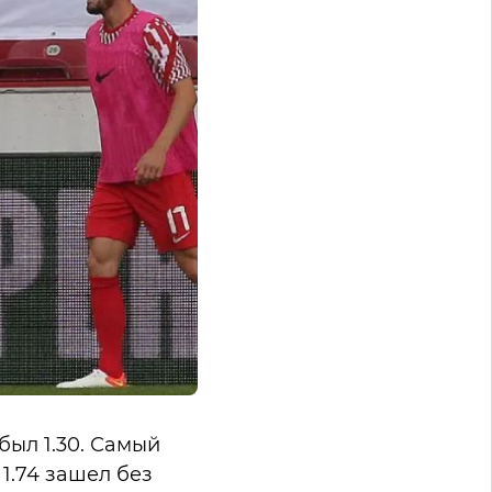
был 1.30. Самый
1.74 зашел без