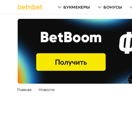
БУКМЕКЕРЫ
БОНУСЫ
Главная
Новости