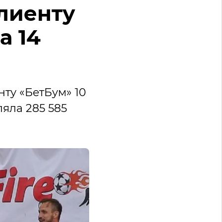
лиенту
а 14
ту «БетБум» 10
яла 285 585