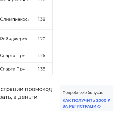
«Олимпиакос»
1.38
«Рейнджерс»
1.20
«Спарта Пр»
1.26
«Спарта Пр»
1.38
гистрации промокод
Подробнее о бонусах
ать, а деньги
КАК ПОЛУЧИТЬ 2000 ₽
ЗА РЕГИСТРАЦИЮ