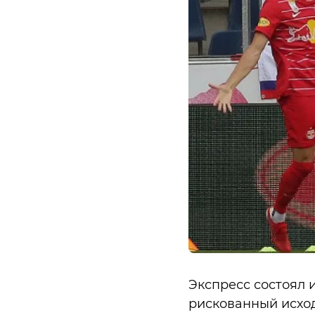
Экспресс состоял 
рискованный исход 