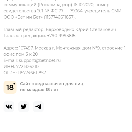
коммуникаций (Роскомнадзор) 16.10.2020, номер
свидетельства ЭЛ № ФС 77 — 79364, учредитель СМИ —
ООО «Бет ин Бет» (1157746611857).
Главный редактор: Верховодько Юрий Степанович
Телефон редакции: +79019993815
Адрес: 107497, Москва г, Монтажная, дом №9, строение 1,
офис пом 3 к 20
E-mail:
support@betnbet.ru
ИНН: 7721326210
ОГРН: 1157746611857
Сайт предназначен для лиц
18
не младше 18 лет