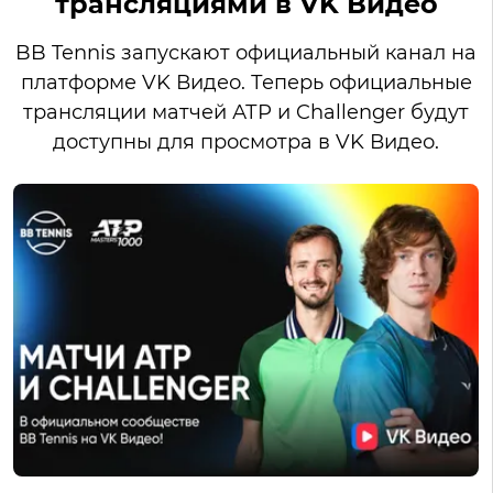
трансляциями в VK Видео
BB Tennis запускают официальный канал на
платформе VK Видео. Теперь официальные
трансляции матчей АТР и Challenger будут
доступны для просмотра в VK Видео.