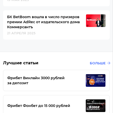
БК BetBoom вошла в число призеров
премии AdRec от издательского дома
Коммерсантъ
21 АПРЕЛЯ 2025
Лучшие статьи
БОЛЬШЕ
Фрибет Винлайн 3000 рублей
за депозит
Фрибет Фонбет до 15 000 рублей