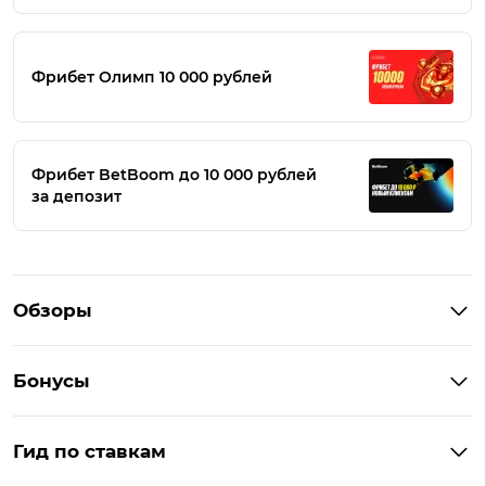
Фрибет Олимп 10 000 рублей
Фрибет BetBoom до 10 000 рублей
за депозит
Обзоры
Winline
Бонусы
BetBoom
Бонусы Винлайн
Фонбет
Гид по ставкам
Бонусы BetBoom
Мелбет