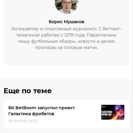
Борис Мушаков
Копирайтер и спортивный журналист. С беттинг-
тематикой работаю с 2019 года. Параллельно
пишу футбольные обзоры, новости и делаю
прогнозы на топовые матчи.
Еще по теме
БК BetBoom запустил проект
Галактика фрибетов
10 ИЮЛЯ 2025