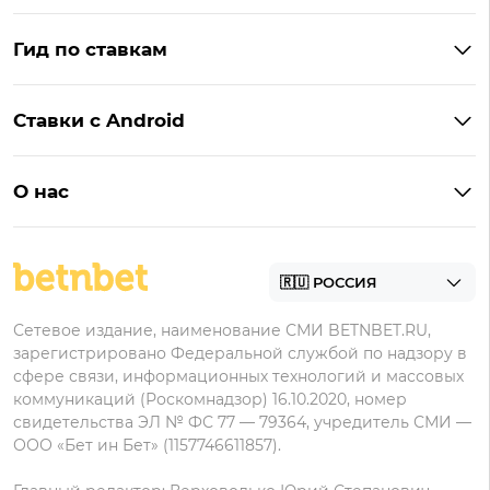
Бонусы Винлайн
Фонбет
Гид по ставкам
Бонусы BetBoom
Мелбет
БК с бонусом без депозита
Бонусы Фонбет
Пари
Ставки с Android
Букмекеры с фрибетом
Бонусы Пари
Лига Ставок
Винлайн на Андроид
Легальные букмекеры
Бонусы Леон
Леон
О нас
BetBoom на Андроид
Надежные букмекеры
Бонусы Мелет
Zenit
Контакты
Пари на Андроид
БК с минимальным депозитом
Пользовательское соглашение
Фонбет на Андроид
БК для ставок с мобильного
Политика в отношении обработки персональных
Олимп на Андроид
Сетевое издание, наименование СМИ BETNBET.RU,
данных
зарегистрировано Федеральной службой по надзору в
сфере связи, информационных технологий и массовых
коммуникаций (Роскомнадзор) 16.10.2020, номер
свидетельства ЭЛ № ФС 77 — 79364, учредитель СМИ —
ООО «Бет ин Бет» (1157746611857).