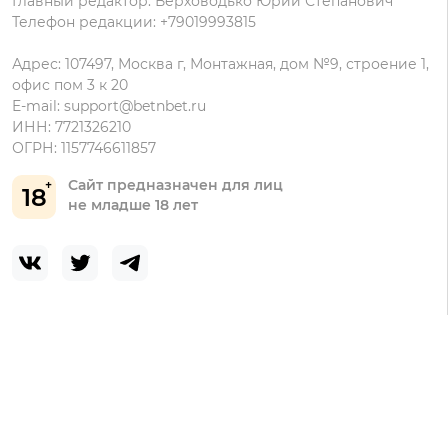
Главный редактор: Верховодько Юрий Степанович
Телефон редакции: +79019993815
Адрес: 107497, Москва г, Монтажная, дом №9, строение 1,
офис пом 3 к 20
E-mail:
support@betnbet.ru
ИНН: 7721326210
ОГРН: 1157746611857
Сайт предназначен для лиц
18
не младше 18 лет