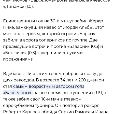
чемпионов «Барселона» дома выиграла киевское
«Динамо» (1:0).
Единственный гол на 36-й минут забил Жерар
Пике, замкнувший навес от Жорди Альбы. Этот
мяч стал первым, который игроки «Барсы»
забили в ворота соперников по группе. Две
предыдущие встречи против «Баварии» (0:3) и
«Бенфики» (0:3) завершились сухими
поражениями.
Вдобавок, Пике этим голом добрался сразу до
двух рекордов. В возрасте 34 лет и 260 дней он
стал
самым возрастным автором гола
«Барселоны»
за все время выступления в ЛЧ, а
также забил свой 16-й мяч в главном
еврокубковом турнире. Он повторил рекорд
Роберто Карлоса, обойдя Серхио Рамоса и Ивана