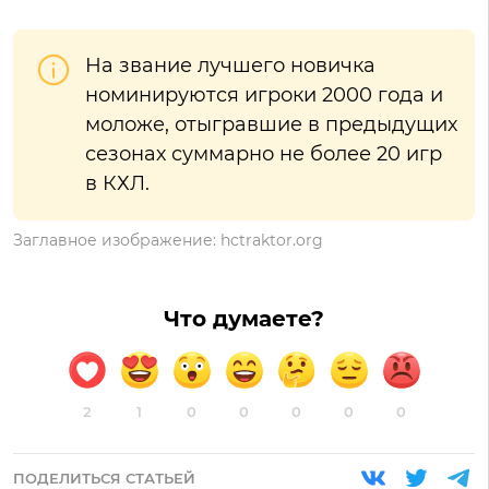
На звание лучшего новичка
номинируются игроки 2000 года и
моложе, отыгравшие в предыдущих
сезонах суммарно не более 20 игр
в КХЛ.
Заглавное изображение:
hctraktor.org
Что думаете?
2
1
0
0
0
0
0
ПОДЕЛИТЬСЯ СТАТЬЕЙ