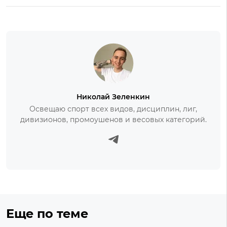
Николай Зеленкин
Освещаю спорт всех видов, дисциплин, лиг,
дивизионов, промоушенов и весовых категорий.
Еще по теме