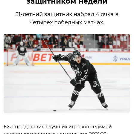
защитником недели
31-летний защитник набрал 4 очка в
четырех победных матчах.
КХЛ представила лучших игроков седьмой