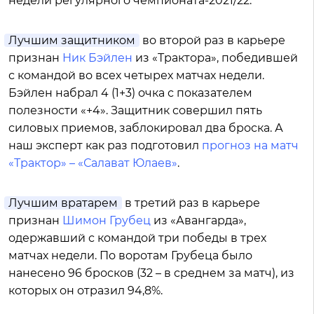
недели регулярного чемпионата-2021/22.
Лучшим защитником
во второй раз в карьере
признан
Ник Бэйлен
из «Трактора», победившей
с командой во всех четырех матчах недели.
Бэйлен набрал 4 (1+3) очка с показателем
полезности «+4». Защитник совершил пять
силовых приемов, заблокировал два броска. А
наш эксперт как раз подготовил
прогноз на матч
«Трактор» – «Салават Юлаев»
.
Лучшим вратарем
в третий раз в карьере
признан
Шимон Грубец
из «Авангарда»,
одержавший с командой три победы в трех
матчах недели. По воротам Грубеца было
нанесено 96 бросков (32 – в среднем за матч), из
которых он отразил 94,8%.