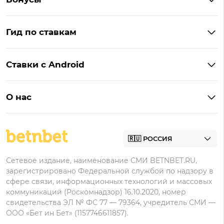
BetBoom
Бонусы Винлайн
Фонбет
Гид по ставкам
Бонусы BetBoom
Мелбет
БК с бонусом без депозита
Бонусы Фонбет
Пари
Ставки с Android
Букмекеры с фрибетом
Бонусы Пари
Лига Ставок
Винлайн на Андроид
Легальные букмекеры
Бонусы Леон
Леон
О нас
BetBoom на Андроид
Надежные букмекеры
Бонусы Мелет
Zenit
Контакты
Пари на Андроид
БК с минимальным депозитом
Пользовательское соглашение
Фонбет на Андроид
БК для ставок с мобильного
Политика в отношении обработки персональных
Олимп на Андроид
Сетевое издание, наименование СМИ BETNBET.RU,
данных
зарегистрировано Федеральной службой по надзору в
сфере связи, информационных технологий и массовых
коммуникаций (Роскомнадзор) 16.10.2020, номер
свидетельства ЭЛ № ФС 77 — 79364, учредитель СМИ —
ООО «Бет ин Бет» (1157746611857).