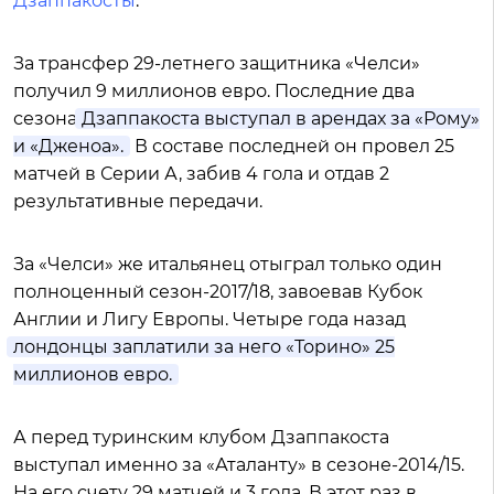
Дзаппакосты
.
За трансфер 29-летнего защитника «Челси»
получил 9 миллионов евро. Последние два
сезона
Дзаппакоста выступал в арендах за «Рому»
и «Дженоа».
В составе последней он провел 25
матчей в Серии А, забив 4 гола и отдав 2
результативные передачи.
За «Челси» же итальянец отыграл только один
полноценный сезон-2017/18, завоевав Кубок
Англии и Лигу Европы. Четыре года назад
лондонцы заплатили за него «Торино» 25
миллионов евро.
А перед туринским клубом Дзаппакоста
выступал именно за «Аталанту» в сезоне-2014/15.
На его счету 29 матчей и 3 гола. В этот раз в