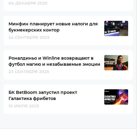
04 ДЕКАБРЯ 2025
Минфин планирует новые налоги для
букмекерских контор
24 СЕНТЯБРЯ 2025
Роналдиньо и Winline возвращают в
футбол магию и незабываемые эмоции
23 СЕНТЯБРЯ 2025
БК BetBoom запустил проект
Галактика фрибетов
10 ИЮЛЯ 2025