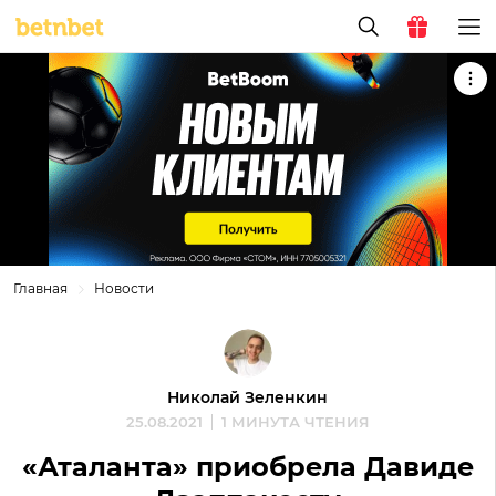
Главная
Новости
Николай Зеленкин
25.08.2021
1 МИНУТА ЧТЕНИЯ
«Аталанта» приобрела Давиде