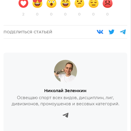
2
0
0
0
0
0
0
ПОДЕЛИТЬСЯ СТАТЬЕЙ
Николай Зеленкин
Освещаю спорт всех видов, дисциплин, лиг,
дивизионов, промоушенов и весовых категорий.