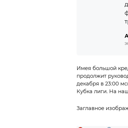
д
ф
т
А
Э
Имея большой кред
продолжит руковод
декабря в 23:00 м
Кубка лиги. На на
Заглавное изобра