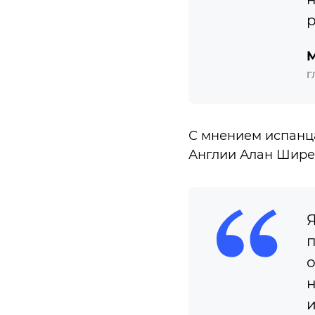
р
М
Г
С мнением испанц
Англии Алан Ширер
Я
п
о
н
и