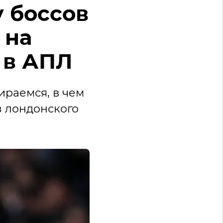
 боссов
 на
 в АПЛ
ираемся, в чем
з лондонского