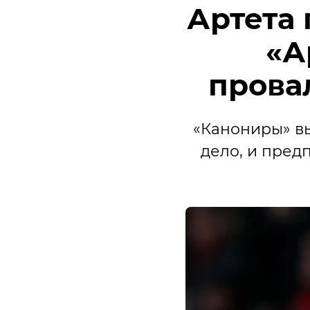
Артета
«А
прова
«Канониры» вы
дело, и пред