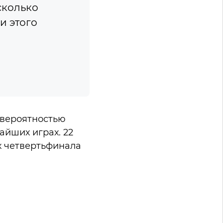
сколько
и этого
 вероятностью
йших играх. 22
х четвертьфинала