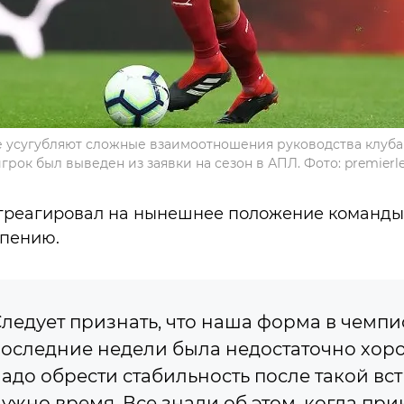
 усугубляют сложные взаимоотношения руководства клуба
грок был выведен из заявки на сезон в АПЛ. Фото: premier
отреагировал на нынешнее положение команды
рпению.
ледует признать, что наша форма в чемпи
оследние недели была недостаточно хор
адо обрести стабильность после такой вс
ужно время. Все знали об этом, когда пр