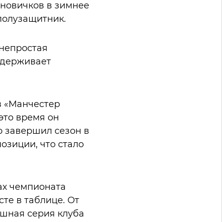
 новичков в зимнее
полузащитник.
 непростая
ддерживает
в «Манчестер
это время он
о завершил сезон в
озиции, что стало
рах чемпионата
те в таблице. От
ышная серия клуба