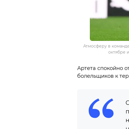
Атмосферу в команде
октябре и
Артета спокойно 
болельщиков к те
С
п
н
н