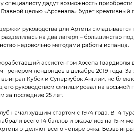
му специалисту дадут возможность приобрести
 Главной целью «Арсенала» будет креативный 
держки руководства для Артеты складывается
 разделилась на два лагеря – большинство по
нство недовольно методами работы испанца.
проработавший ассистентом Хосепа Гвардиолы 
м тренером лондонцев в декабре 2019 года. За 
 выиграл Кубок и Суперкубок Англии, но блекл
д его руководством финишировал на восьмой п
м за последние 25 лет.
уб начал худшим стартом с 1974 года. В 14 ту
брали всего 14 баллов и оказались на 15-м мес
Артеты отделяют всего четыре очка. Безвыигр