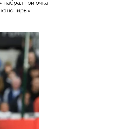
» набрал три очка
 «канониры»