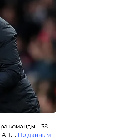
ра команды – 38-
в АПЛ.
По данным