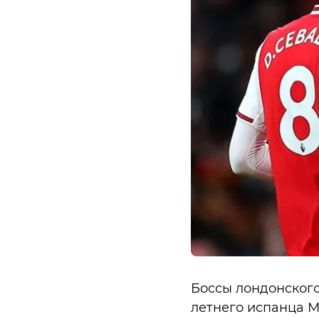
Боссы лондонского
летнего испанца М