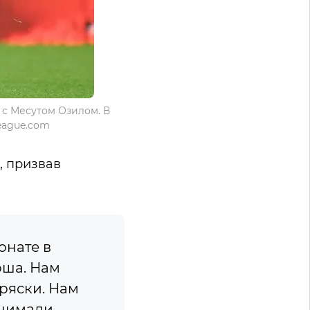
 с Месутом Озилом. В
league.com
, призвав
онате в
оша. Нам
тряски. Нам
инимали