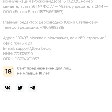
коммуникаций (Роскомнадзор) 16.10.2020, номер
свидетельства ЭЛ № ФС 77 — 79364, учредитель СМИ —
ООО «Бет ин Бет» (1157746611857).
Главный редактор: Верховодько Юрий Степанович
Телефон редакции: +79019993815
Адрес: 107497, Москва г, Монтажная, дом №9, строение 1,
офис пом 3 к 20
E-mail:
support@betnbet.ru
ИНН: 7721326210
ОГРН: 1157746611857
Сайт предназначен для лиц
18
не младше 18 лет