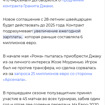
что «Арсенал» договорился о
продлении
контракта Гранита Джаки
.
Новое соглашение с 28-летним швейцарцем
будет действовать до 2025 года. Контракт
подразумевает
увеличение ежегодной
зарплаты,
которая раньше составляла 6
миллионов евро.
В начале мая «Рома» пыталась приобрести Джаку
из-за личного интереса Жозе Моуринью. Игрок
был не против трансфера, но сделка сорвалась
из-за
запроса 25 миллионов евро со стороны
«Арсенала»
.
В прошедшем сезоне полузащитник принял
участие в 45 матчах во всех турнирах, забив один
гол и отдав две голевые передачи. На Евро-2020