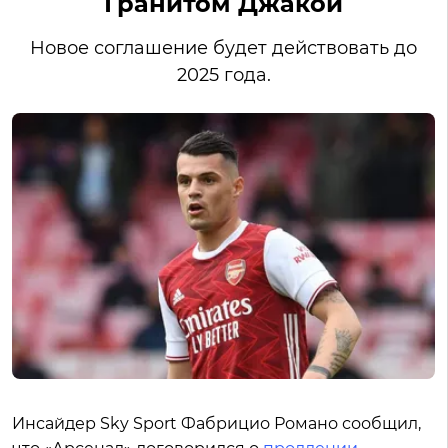
Гранитом Джакой
Новое соглашение будет действовать до
2025 года.
Инсайдер Sky Sport Фабрицио Романо сообщил,