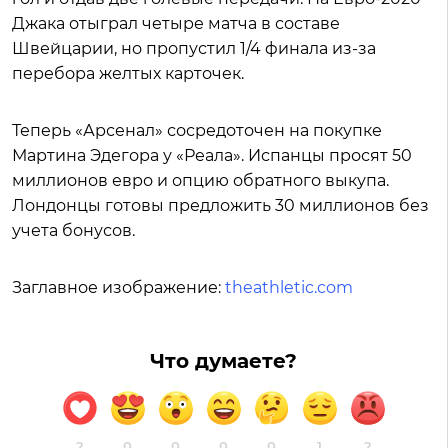
Джака отыграл четыре матча в составе
Швейцарии, но пропустил 1/4 финала из-за
перебора желтых карточек.
Теперь «Арсенал» сосредоточен на покупке
Мартина Эдегора у «Реала». Испанцы просят 50
миллионов евро и опцию обратного выкупа.
Лондонцы готовы предложить 30 миллионов без
учета бонусов.
Заглавное изображение:
theathletic.com
Что думаете?
2
0
0
0
0
1
2