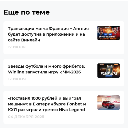
Еще по теме
Трансляция матча Франция – Англия
будет доступна в приложении и на
сайте Винлайн
17 ИЮЛЯ
Звезды футбола и много фрибетов:
Winline запустила игру к ЧМ-2026
12 ИЮНЯ
«Поставил 1000 рублей и выиграл
машину»: в Екатеринбурге Fonbet и
КХЛ разыграли третью Niva Legend
04 ДЕКАБРЯ 2025