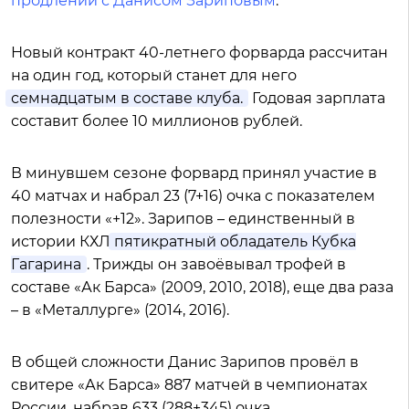
продлении с Данисом Зариповым
.
Новый контракт 40-летнего форварда рассчитан
на один год, который станет для него
семнадцатым в составе клуба.
Годовая зарплата
составит более 10 миллионов рублей.
В минувшем сезоне форвард принял участие в
40 матчах и набрал 23 (7+16) очка с показателем
полезности «+12». Зарипов – единственный в
истории КХЛ
пятикратный обладатель Кубка
Гагарина
. Трижды он завоёвывал трофей в
составе «Ак Барса» (2009, 2010, 2018), еще два раза
– в «Металлурге» (2014, 2016).
В общей сложности Данис Зарипов провёл в
свитере «Ак Барса» 887 матчей в чемпионатах
России, набрав 633 (288+345) очка.