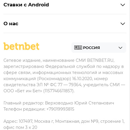
Бонусы Фонбет
Пари
Ставки с Android
Букмекеры с фрибетом
Бонусы Пари
Лига Ставок
Винлайн на Андроид
Легальные букмекеры
Бонусы Леон
Леон
О нас
BetBoom на Андроид
Надежные букмекеры
Бонусы Мелет
Zenit
Контакты
Пари на Андроид
БК с минимальным депозитом
Пользовательское соглашение
Фонбет на Андроид
БК для ставок с мобильного
Политика в отношении обработки персональных
Олимп на Андроид
Сетевое издание, наименование СМИ BETNBET.RU,
данных
зарегистрировано Федеральной службой по надзору в
сфере связи, информационных технологий и массовых
коммуникаций (Роскомнадзор) 16.10.2020, номер
свидетельства ЭЛ № ФС 77 — 79364, учредитель СМИ —
ООО «Бет ин Бет» (1157746611857).
Главный редактор: Верховодько Юрий Степанович
Телефон редакции: +79019993815
Адрес: 107497, Москва г, Монтажная, дом №9, строение 1,
офис пом 3 к 20