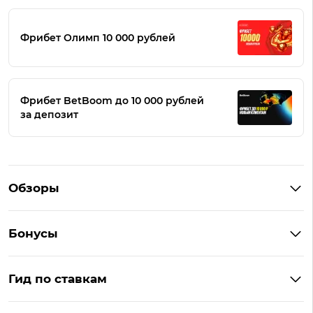
Фрибет Олимп 10 000 рублей
Фрибет BetBoom до 10 000 рублей
за депозит
Обзоры
Winline
Бонусы
BetBoom
Бонусы Винлайн
Фонбет
Гид по ставкам
Бонусы BetBoom
Мелбет
БК с бонусом без депозита