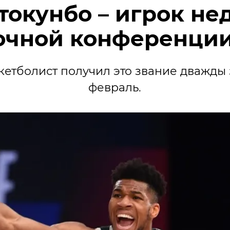
токунбо – игрок не
очной конференци
кетболист получил это звание дважд
февраль.