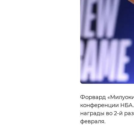
Форвард «Милуоки 
конференции НБА. 
награды во 2-й раз
февраля.