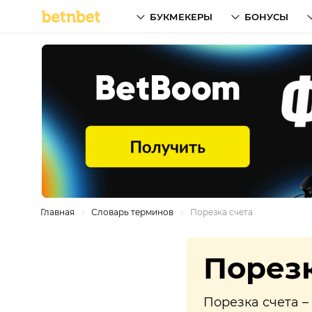
БУКМЕКЕРЫ
БОНУСЫ
Главная
Словарь терминов
Порезка счета
Порезк
Порезка счета –