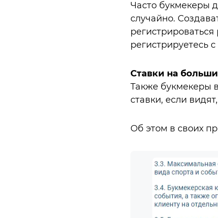
Часто букмекеры д
случайно. Создава
регистрироваться р
регистрируетесь с 
Ставки на больш
Также букмекеры в
ставки, если видя
Об этом в своих п