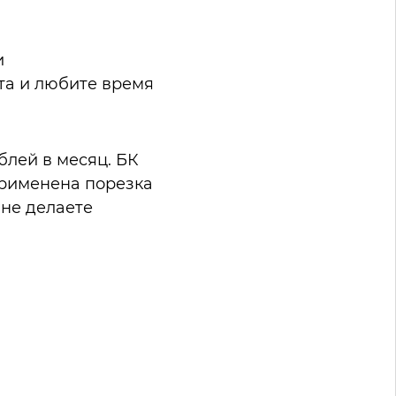
и
та и любите время
блей в месяц. БК
применена порезка
 не делаете