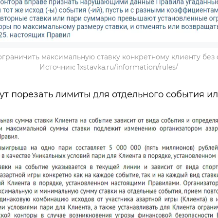
 ограничить максимальную ставку конкретному клиенту без
Источник: 1xstavka.ru/information/rules/
гут порезать лимиты для отдельного события ил