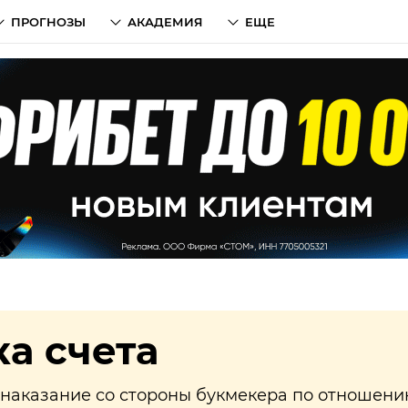
ПРОГНОЗЫ
АКАДЕМИЯ
ЕЩЕ
а счета
 наказание со стороны букмекера по отношен