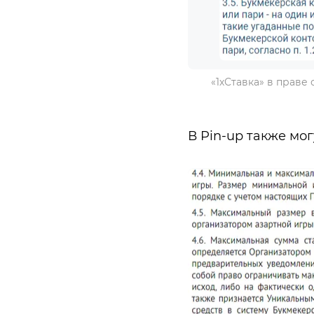
«1хСтавка» в праве
В Pin-up также мо