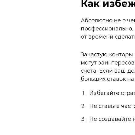
Как избеж
Абсолютно не о че
профессионально. 
от времени сделать
Зачастую конторы 
могут заинтересов
счета. Если ваш до
больших ставок на
Избегайте страт
Не ставьте час
Не создавайте н