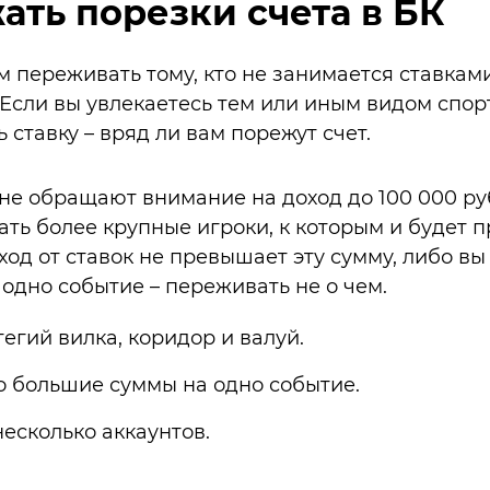
ать порезки счета в БК
м переживать тому, кто не занимается ставкам
Если вы увлекаетесь тем или иным видом спор
 ставку – вряд ли вам порежут счет.
не обращают внимание на доход до 100 000 ру
ать более крупные игроки, к которым и будет 
ход от ставок не превышает эту сумму, либо вы
 одно событие – переживать не о чем.
егий вилка, коридор и валуй.
то большие суммы на одно событие.
есколько аккаунтов.