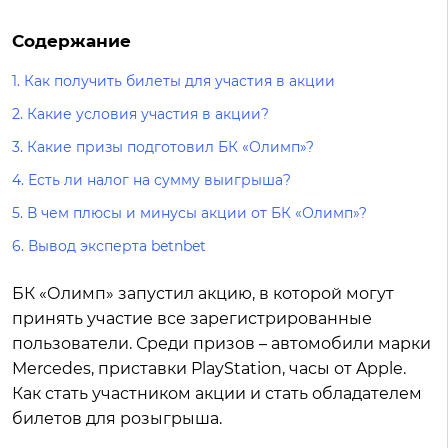
Содержание
1.
Как получить билеты для участия в акции
2.
Какие условия участия в акции?
3.
Какие призы подготовил БК «Олимп»?
4.
Есть ли налог на сумму выигрыша?
5.
В чем плюсы и минусы акции от БК «Олимп»?
6.
Вывод эксперта betnbet
БК «Олимп» запустил акцию, в которой могут
принять участие все зарегистрированные
пользователи. Среди призов – автомобили марки
Mercedes, приставки PlayStation, часы от Apple.
Как стать участником акции и стать обладателем
билетов для розыгрыша.