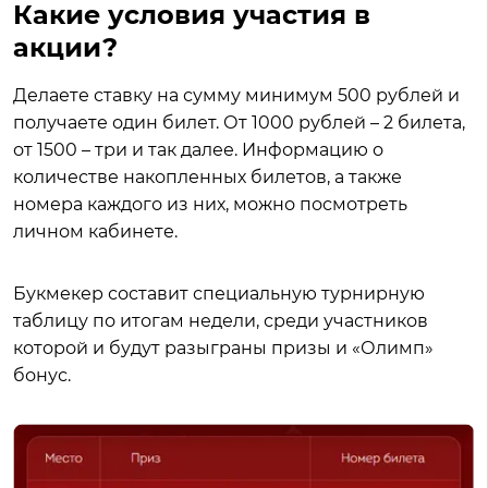
Какие условия участия в
акции?
Делаете ставку на сумму минимум 500 рублей и
получаете один билет. От 1000 рублей – 2 билета,
от 1500 – три и так далее. Информацию о
количестве накопленных билетов, а также
номера каждого из них, можно посмотреть
личном кабинете.
Букмекер составит специальную турнирную
таблицу по итогам недели, среди участников
которой и будут разыграны призы и «Олимп»
бонус.