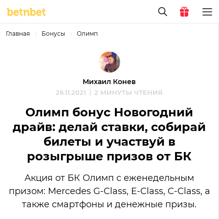
Главная
Бонусы
Олимп
Михаил Конев
26.11.2021
2 МИНУТЫ ЧТЕНИЯ
Олимп бонус Новогодний
драйв: делай ставки, собирай
билеты и участвуй в
розыгрыше призов от БК
Акция от БК Олимп с еженедельным
призом: Mercedes G-Class, E-Class, C-Class, а
также смартфоны и денежные призы.