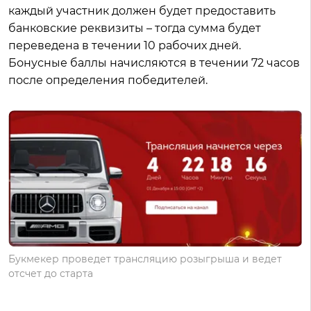
каждый участник должен будет предоставить
банковские реквизиты – тогда сумма будет
переведена в течении 10 рабочих дней.
Бонусные баллы начисляются в течении 72 часов
после определения победителей.
Букмекер проведет трансляцию розыгрыша и ведет
отсчет до старта