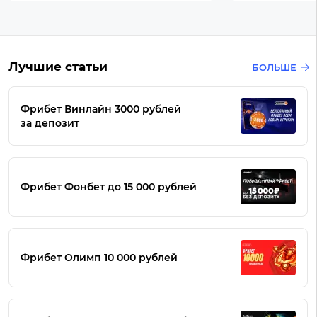
Лучшие статьи
БОЛЬШЕ
Фрибет Винлайн 3000 рублей
за депозит
Фрибет Фонбет до 15 000 рублей
Фрибет Олимп 10 000 рублей