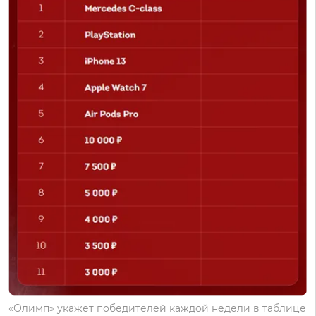
«Олимп» укажет победителей каждой недели в таблице