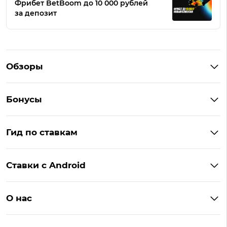
Фрибет BetBoom до 10 000 рублей
за депозит
Обзоры
Winline
Бонусы
BetBoom
Бонусы Винлайн
Фонбет
Гид по ставкам
Бонусы BetBoom
Мелбет
БК с бонусом без депозита
Бонусы Фонбет
Пари
Ставки с Android
Букмекеры с фрибетом
Бонусы Пари
Лига Ставок
Винлайн на Андроид
Легальные букмекеры
Бонусы Леон
Леон
О нас
BetBoom на Андроид
Надежные букмекеры
Бонусы Мелет
Zenit
Контакты
Пари на Андроид
БК с минимальным депозитом