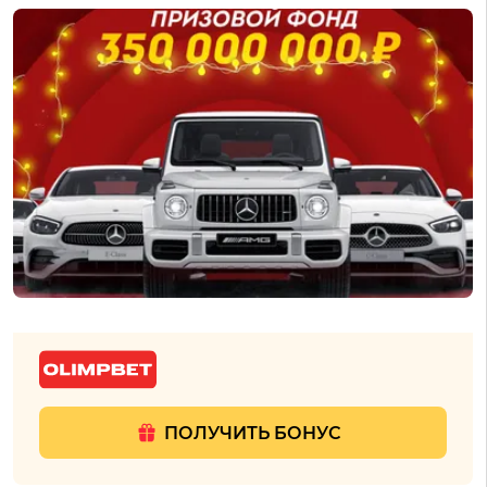
ПОЛУЧИТЬ БОНУС