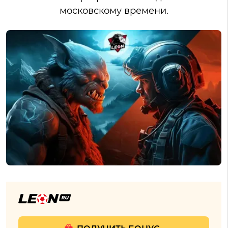
московскому времени.