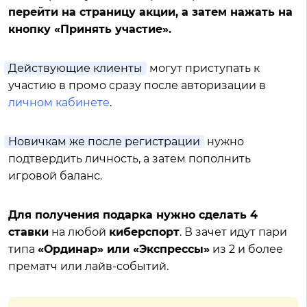
перейти на страницу акции, а затем нажать на
кнопку «Принять участие».
Действующие клиенты
могут приступать к
участию в промо сразу после авторизации в
личном кабинете
.
Новичкам же после регистрации
нужно
подтвердить личность, а затем пополнить
игровой баланс.
Для получения подарка нужно сделать 4
ставки
на любой
киберспорт
. В зачет идут пари
типа
«Ординар» или «Экспрессы»
из 2 и более
прематч или лайв-событий.