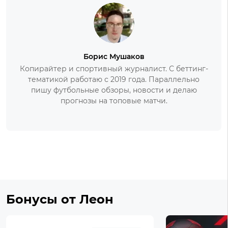
Борис Мушаков
Копирайтер и спортивный журналист. С беттинг-
тематикой работаю с 2019 года. Параллельно
пишу футбольные обзоры, новости и делаю
прогнозы на топовые матчи.
Бонусы от Леон