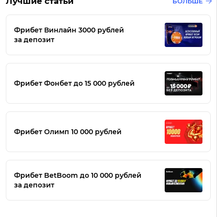
Лучшие статьи
БОЛЬШЕ
Фрибет Винлайн 3000 рублей
за депозит
Фрибет Фонбет до 15 000 рублей
Фрибет Олимп 10 000 рублей
Фрибет BetBoom до 10 000 рублей
за депозит