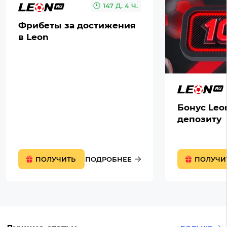
147 Д. 4 Ч.
Фрибеты за достижения
в Leon
Бонус Leo
депозиту
ПОЛУЧИТЬ
ПОДРОБНЕЕ
ПОЛУЧИ