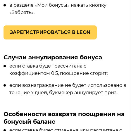
в разделе «Мои бонусы» нажать кнопку
«Забрать».
ЗАРЕГИСТРИРОВАТЬСЯ В LEON
Случаи аннулирования бонуса
если ставка будет рассчитана с
коэффициентом 0.5, поощрение сгорит;
если вознаграждение не будет использовано в
течение 7 дней, букмекер аннулирует приз.
Особенности возврата поощрения на
бонусый баланс
если ставка будет отменена или рассчитана с