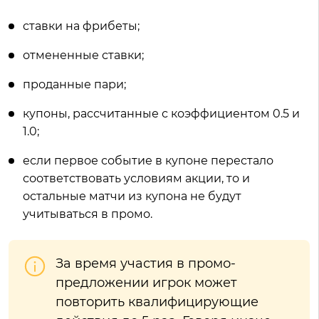
ставки на фрибеты;
отмененные ставки;
проданные пари;
купоны, рассчитанные с коэффициентом 0.5 и
1.0;
если первое событие в купоне перестало
соответствовать условиям акции, то и
остальные матчи из купона не будут
учитываться в промо.
За время участия в промо-
предложении игрок может
повторить квалифицирующие