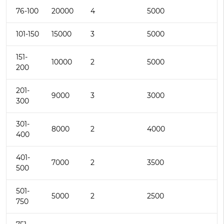
76-100
20000
4
5000
101-150
15000
3
5000
151-
10000
2
5000
200
201-
9000
3
3000
300
301-
8000
2
4000
400
401-
7000
2
3500
500
501-
5000
2
2500
750