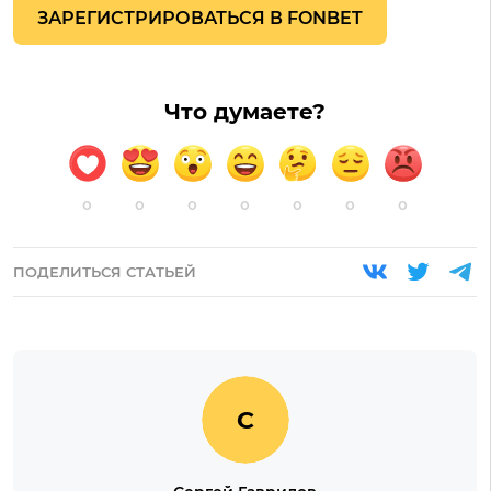
ЗАРЕГИСТРИРОВАТЬСЯ В FONBET
Что думаете?
0
0
0
0
0
0
0
ПОДЕЛИТЬСЯ СТАТЬЕЙ
С