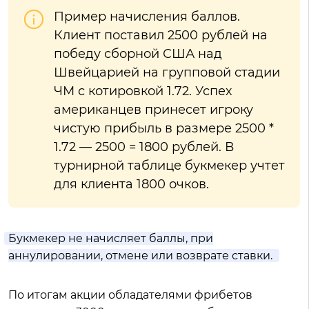
Пример начисления баллов.
Клиент поставил 2500 рублей на
победу сборной США над
Швейцарией на групповой стадии
ЧМ с котировкой 1.72. Успех
американцев принесет игроку
чистую прибыль в размере 2500 *
1.72 — 2500 = 1800 рублей. В
турнирной таблице букмекер учтет
для клиента 1800 очков.
Букмекер не начисляет баллы, при
аннулировании, отмене или возврате ставки.
По итогам акции обладателями фрибетов