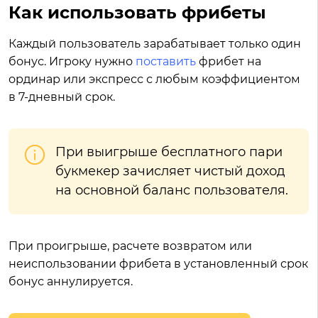
Как использовать фрибеты
Каждый пользователь зарабатывает только один
бонус. Игроку нужно
поставить
фрибет на
ординар или экспресс с любым коэффициентом
в 7-дневный срок.
При выигрыше бесплатного пари
букмекер зачисляет чистый доход
на основной баланс пользователя.
При проигрыше, расчете возвратом или
неиспользовании фрибета в установленный срок
бонус аннулируется.