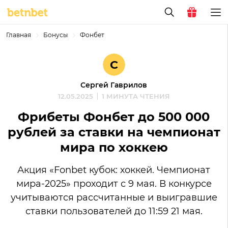
Главная
Бонусы
Фонбет
С
Сергей Гаврилов
12.05.2025
1 МИНУТА ЧТЕНИЯ
Фрибеты Фонбет до 500 000
рублей за ставки на чемпионат
мира по хоккею
Акция «Fonbet кубок: хоккей. Чемпионат
мира-2025» проходит с 9 мая. В конкурсе
учитываются рассчитанные и выигравшие
ставки пользователей до 11:59 21 мая.