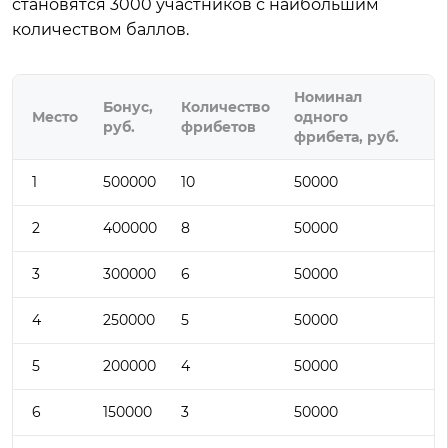
становятся 3000 участников с наибольшим
количеством баллов.
Номинал
Бонус,
Количество
Место
одного
руб.
фрибетов
фрибета, руб.
1
500000
10
50000
2
400000
8
50000
3
300000
6
50000
4
250000
5
50000
5
200000
4
50000
6
150000
3
50000