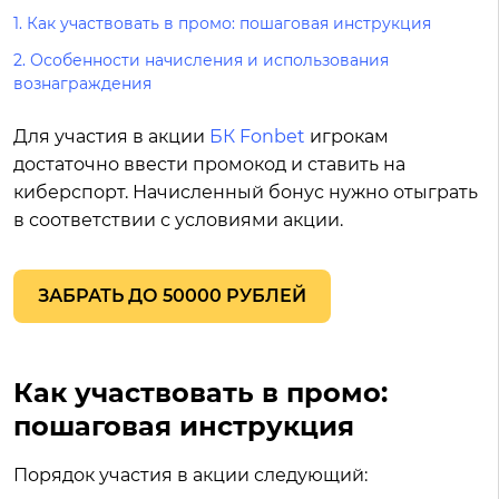
1.
Как участвовать в промо: пошаговая инструкция
2.
Особенности начисления и использования
вознаграждения
Для участия в акции
БК Fonbet
игрокам
достаточно ввести промокод и ставить на
киберспорт. Начисленный бонус нужно отыграть
в соответствии с условиями акции.
ЗАБРАТЬ ДО 50000 РУБЛЕЙ
Как участвовать в промо:
пошаговая инструкция
Порядок участия в акции следующий: