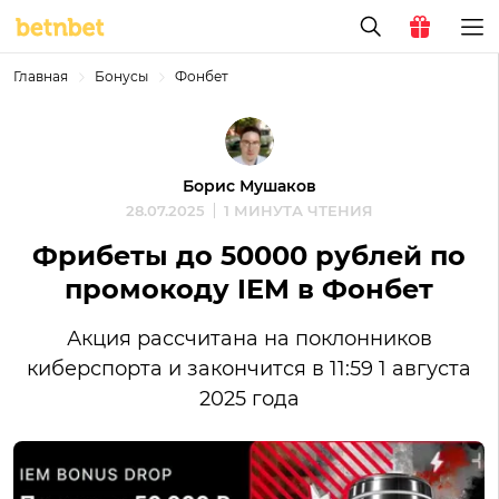
Главная
Бонусы
Фонбет
Борис Мушаков
28.07.2025
1 МИНУТА ЧТЕНИЯ
Фрибеты до 50000 рублей по
промокоду IEM в Фонбет
Акция рассчитана на поклонников
киберспорта и закончится в 11:59 1 августа
2025 года