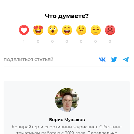
Что думаете?
1
0
0
0
0
0
0
ПОДЕЛИТЬСЯ СТАТЬЕЙ
Борис Мушаков
Копирайтер и спортивный журналист. С беттинг-
тематикой работаю с 2019 года. Параллельно