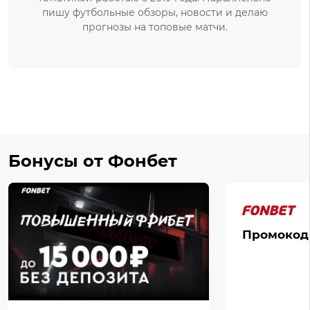
пишу футбольные обзоры, новости и делаю
прогнозы на топовые матчи.
Бонусы от Фонбет
Промокод