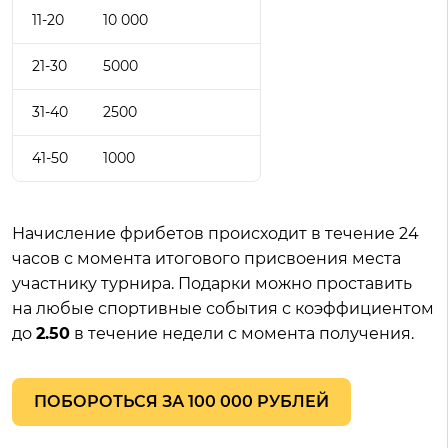
11-20
10 000
21-30
5000
31-40
2500
41-50
1000
Начисление фрибетов происходит в течение 24
часов с момента итогового присвоения места
участнику турнира. Подарки можно проставить
на любые спортивные события с коэффициентом
до
2.50
в течение недели с момента получения.
ПОБОРОТЬСЯ ЗА 100 000 РУБЛЕЙ