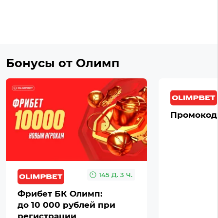
Бонусы от Олимп
Промокод
145 Д. 3 Ч.
Фрибет БК Олимп:
до 10 000 рублей при
регистрации