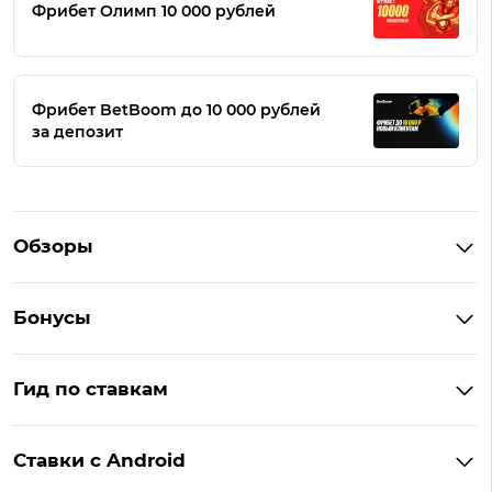
Фрибет Олимп 10 000 рублей
Фрибет BetBoom до 10 000 рублей
за депозит
Обзоры
Winline
Бонусы
BetBoom
Бонусы Винлайн
Фонбет
Гид по ставкам
Бонусы BetBoom
Мелбет
БК с бонусом без депозита
Бонусы Фонбет
Пари
Ставки с Android
Букмекеры с фрибетом
Бонусы Пари
Лига Ставок