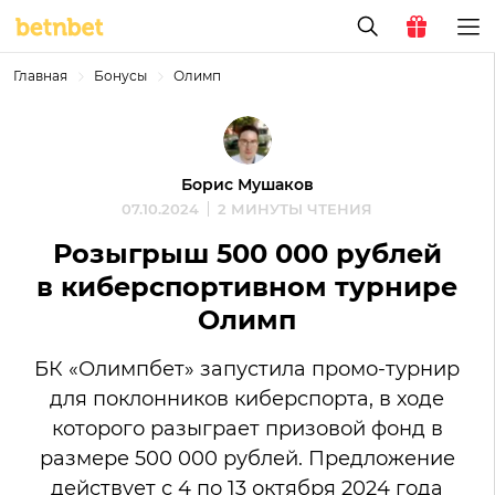
Главная
Бонусы
Олимп
Борис Мушаков
07.10.2024
2 МИНУТЫ ЧТЕНИЯ
Розыгрыш 500 000 рублей
в киберспортивном турнире
Олимп
БК «Олимпбет» запустила промо-турнир
для поклонников киберспорта, в ходе
которого разыграет призовой фонд в
размере 500 000 рублей. Предложение
действует с 4 по 13 октября 2024 года