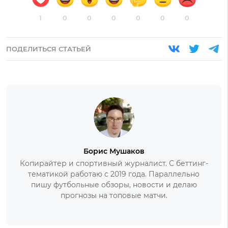
1
0
0
0
0
0
0
ПОДЕЛИТЬСЯ СТАТЬЕЙ
Борис Мушаков
Копирайтер и спортивный журналист. С беттинг-
тематикой работаю с 2019 года. Параллельно
пишу футбольные обзоры, новости и делаю
прогнозы на топовые матчи.