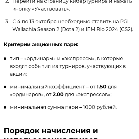
Перейти на страницу кибертурнира и нажать
кнопку «Участвовать».
С 4 по 13 октября необходимо ставить на PGL
Wallachia Season 2 (Dota 2) и IEM Rio 2024 (CS2).
Критерии акционных пари:
тип – «ординары» и «экспрессы», в которые
входят события из турниров, участвующих в
акции;
минимальный коэффициент – от
1.50
для
«ординаров», от
2.00
для «экспрессов»;
минимальная сумма пари – 1000 рублей.
Порядок начисления и