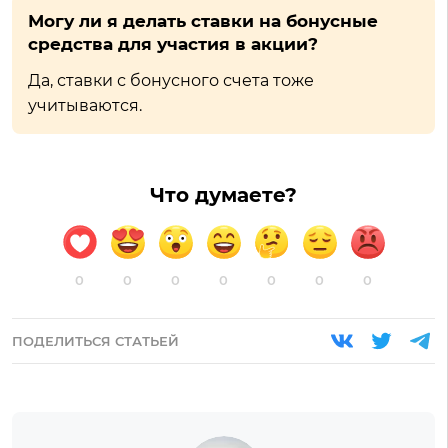
Могу ли я делать ставки на бонусные
средства для участия в акции?
Да, ставки с бонусного счета тоже
учитываются.
Что думаете?
0
0
0
0
0
0
0
ПОДЕЛИТЬСЯ СТАТЬЕЙ