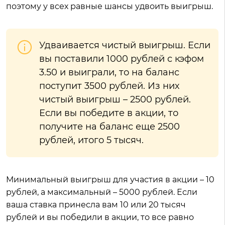
поэтому у всех равные шансы удвоить выигрыш.
Удваивается чистый выигрыш. Если
вы поставили 1000 рублей с кэфом
3.50 и выиграли, то на баланс
поступит 3500 рублей. Из них
чистый выигрыш – 2500 рублей.
Если вы победите в акции, то
получите на баланс еще 2500
рублей, итого 5 тысяч.
Минимальный выигрыш для участия в акции – 10
рублей, а максимальный – 5000 рублей. Если
ваша ставка принесла вам 10 или 20 тысяч
рублей и вы победили в акции, то все равно