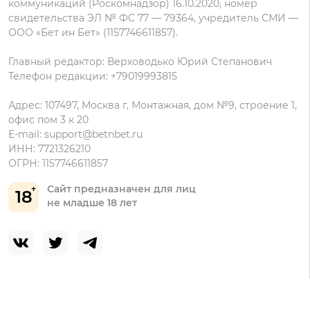
коммуникаций (Роскомнадзор) 16.10.2020, номер
свидетельства ЭЛ № ФС 77 — 79364, учредитель СМИ —
ООО «Бет ин Бет» (1157746611857).
Главный редактор: Верховодько Юрий Степанович
Телефон редакции: +79019993815
Адрес: 107497, Москва г, Монтажная, дом №9, строение 1,
офис пом 3 к 20
E-mail:
support@betnbet.ru
ИНН: 7721326210
ОГРН: 1157746611857
Сайт предназначен для лиц
18
не младше 18 лет