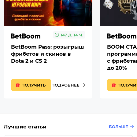
147 Д. 14 Ч.
BetBoom Pass: розыгрыш
BOOM СТА
фрибетов и скинов в
программа
Dota 2 и СS 2
с фрибета
до 20%
ПОЛУЧИТЬ
ПОДРОБНЕЕ
ПОЛУЧИ
Лучшие статьи
БОЛЬШЕ