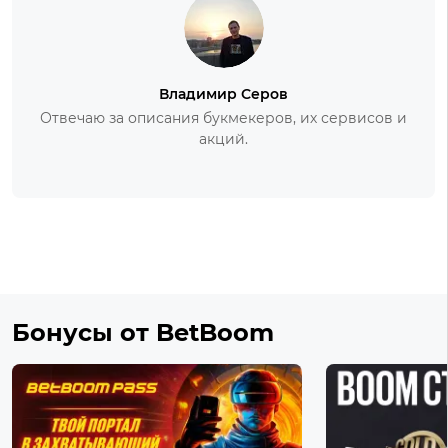
Владимир Серов
Отвечаю за описания букмекеров, их сервисов и
акций.
Бонусы от BetBoom