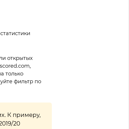
 статистики
ли открытых
scored.com,
на только
зуйте фильтр по
. К примеру,
2019/20