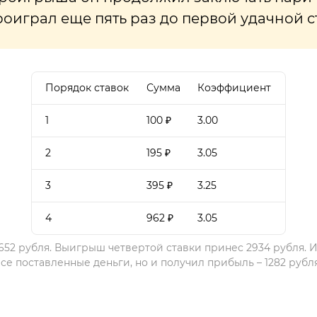
роиграл еще пять раз до первой удачной с
Порядок ставок
Сумма
Коэффициент
1
100 ₽
3.00
2
195 ₽
3.05
3
395 ₽
3.25
4
962 ₽
3.05
652 рубля. Выигрыш четвертой ставки принес 2934 рубля. И
се поставленные деньги, но и получил прибыль – 1282 рубля