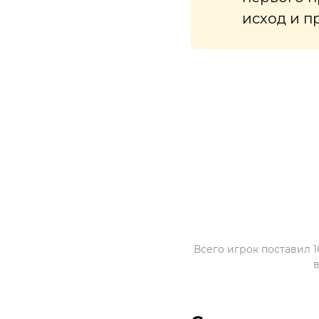
исход и п
Всего игрок поставил 1
в