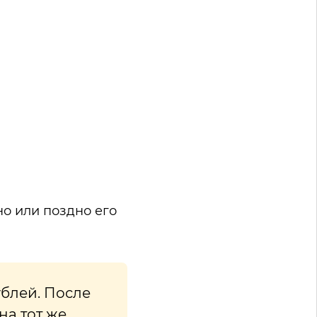
но или поздно его
блей. После
а тот же