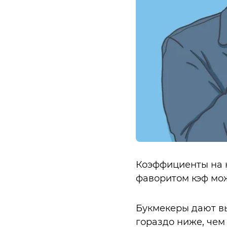
Коэффициенты на н
фаворитом кэф мож
Букмекеры дают вы
гораздо ниже, чем