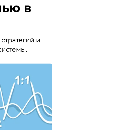
чью в
 стратегий и
системы.