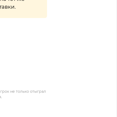
тавки.
грок не только отыграл
.