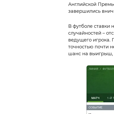
Английской Премье
завершились внич
В футболе ставки н
случайностей – от
ведущего игрока. 
точностью почти н
шанс на выигрыш, 