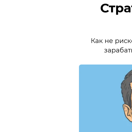
Стра
Как не риск
зарабат