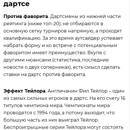
дартсе
Против фаворита
. Дартсмены из нижней части
рейтинга (ниже топ-20), не отбираются в
основную сетку турниров напрямую, а проходят
квалификацию. За это время аутсайдер успевает
набрать форму и ко встрече с потенциальным
фаворитом имеет преимущество. Вкупе с
другими нюансами (статистика, последние
новости о двух соперниках), есть смысл сделать
ставки на дартс против фаворита.
Эффект Тейлора
. Англичанин Фил Тейлор – один
из самых сильных игроков в дартс. На его счету 16
титулов чемпиона мира. Чемпионаты мира
проводятся с 1994 года, а потому выходит, что
большую часть из них выиграл Тейлор.
Беспроигрышные серии Тейлора могут состоять