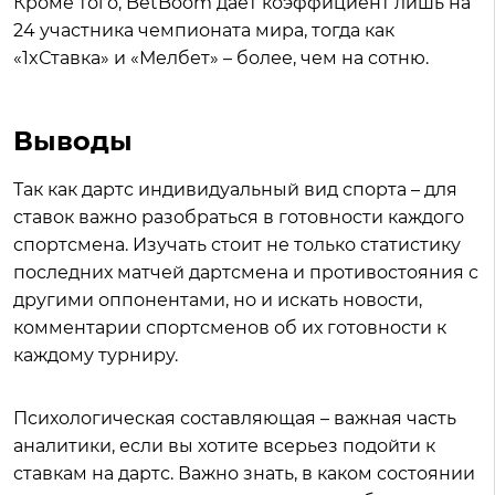
Кроме того, BetBoom дает коэффициент лишь на
24 участника чемпионата мира, тогда как
«1xСтавка» и «Мелбет» – более, чем на сотню.
Выводы
Так как дартс индивидуальный вид спорта – для
ставок важно разобраться в готовности каждого
спортсмена. Изучать стоит не только статистику
последних матчей дартсмена и противостояния с
другими оппонентами, но и искать новости,
комментарии спортсменов об их готовности к
каждому турниру.
Психологическая составляющая – важная часть
аналитики, если вы хотите всерьез подойти к
ставкам на дартс. Важно знать, в каком состоянии