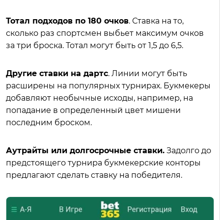
Тотал подходов по 180 очков
. Ставка на то,
сколько раз спортсмен выбьет максимум очков
за три броска. Тотал могут быть от 1,5 до 6,5.
Другие ставки на дартс
. Линии могут быть
расширены на популярных турнирах. Букмекеры
добавляют необычные исходы, например, на
попадание в определенный цвет мишени
последним броском.
Аутрайты или долгосрочные ставки.
Задолго до
предстоящего турнира букмекерские конторы
предлагают сделать ставку на победителя.