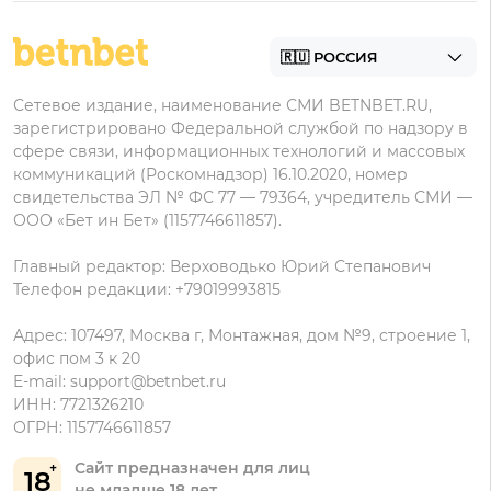
Zenit
Контакты
Пари на Андроид
БК с минимальным депозитом
Пользовательское соглашение
Фонбет на Андроид
БК для ставок с мобильного
Политика в отношении обработки персональных
Олимп на Андроид
Сетевое издание, наименование СМИ BETNBET.RU,
данных
зарегистрировано Федеральной службой по надзору в
сфере связи, информационных технологий и массовых
коммуникаций (Роскомнадзор) 16.10.2020, номер
свидетельства ЭЛ № ФС 77 — 79364, учредитель СМИ —
ООО «Бет ин Бет» (1157746611857).
Главный редактор: Верховодько Юрий Степанович
Телефон редакции: +79019993815
Адрес: 107497, Москва г, Монтажная, дом №9, строение 1,
офис пом 3 к 20
E-mail:
support@betnbet.ru
ИНН: 7721326210
ОГРН: 1157746611857
Сайт предназначен для лиц
18
не младше 18 лет