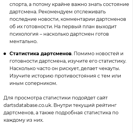
спорта, а потому крайне важно знать состояние
дартсмена. Рекомендуем отслеживать
последние новости, комментарии дартсменов
об их готовности. На первый план выходит
психология – насколько дартсмен готов
ментально.
Статистика дартсменов
. Помимо новостей и
готовности дартсмена, изучите его статистику.
Насколько часто он рискует, делает чекауты.
Изучите историю противостояния с тем или
иным соперником.
Для просмотра статистики подойдет сайт
dartsdatabase.co.uk. Внутри текущий рейтинг
дартсменов, а также подробная статистика по
каждому из них.