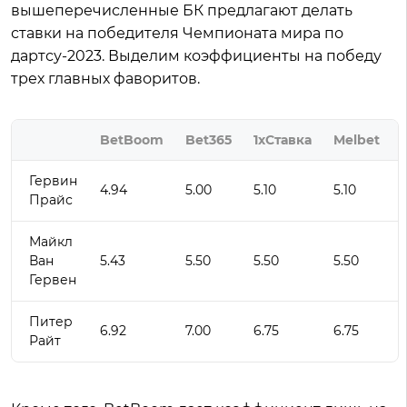
вышеперечисленные БК предлагают делать
ставки на победителя Чемпионата мира по
дартсу-2023. Выделим коэффициенты на победу
трех главных фаворитов.
BetBoom
Bet365
1xСтавка
Melbet
Гервин
4.94
5.00
5.10
5.10
Прайс
Майкл
Ван
5.43
5.50
5.50
5.50
Гервен
Питер
6.92
7.00
6.75
6.75
Райт