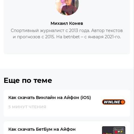
Михаил Конев
Спортивный журналист с 2013 года. Автор текстов
и прогнозов с 2015. На betnbet – с января 2021-го.
Еще по теме
Как скачать Винлайн на Айфон (iOS)
5 МИНУТ ЧТЕНИЯ
Как скачать БетБум на Айфон