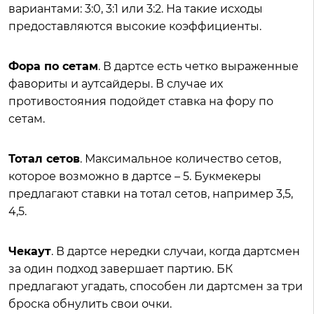
вариантами: 3:0, 3:1 или 3:2. На такие исходы
предоставляются высокие коэффициенты.
Фора по сетам
. В дартсе есть четко выраженные
фавориты и аутсайдеры. В случае их
противостояния подойдет ставка на фору по
сетам.
Тотал сетов
. Максимальное количество сетов,
которое возможно в дартсе – 5. Букмекеры
предлагают ставки на тотал сетов, например 3,5,
4,5.
Чекаут
. В дартсе нередки случаи, когда дартсмен
за один подход завершает партию. БК
предлагают угадать, способен ли дартсмен за три
броска обнулить свои очки.