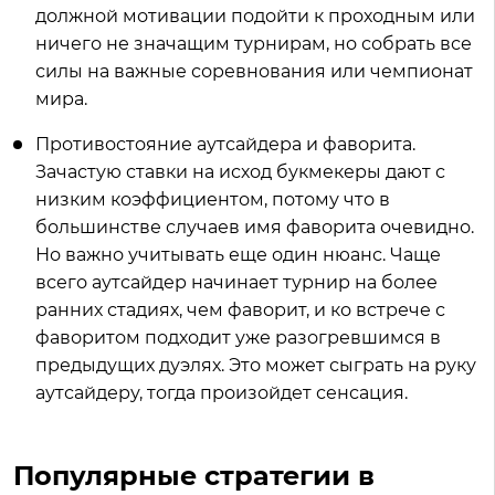
должной мотивации подойти к проходным или
ничего не значащим турнирам, но собрать все
силы на важные соревнования или чемпионат
мира.
Противостояние аутсайдера и фаворита.
Зачастую ставки на исход букмекеры дают с
низким коэффициентом, потому что в
большинстве случаев имя фаворита очевидно.
Но важно учитывать еще один нюанс. Чаще
всего аутсайдер начинает турнир на более
ранних стадиях, чем фаворит, и ко встрече с
фаворитом подходит уже разогревшимся в
предыдущих дуэлях. Это может сыграть на руку
аутсайдеру, тогда произойдет сенсация.
Популярные стратегии в