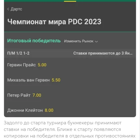
Задолго до старта турнира букмекеры принимают
ставки на победителя. Ближе к старту появляются
котировки на победителя в отдельных противостояниях