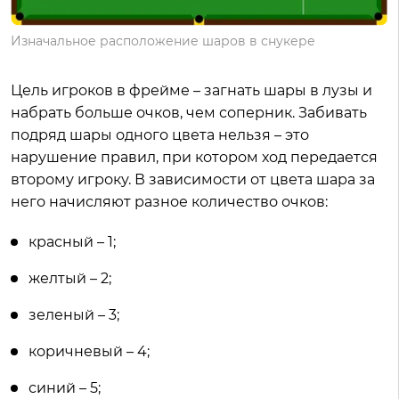
Изначальное расположение шаров в снукере
Цель игроков в фрейме – загнать шары в лузы и
набрать больше очков, чем соперник. Забивать
подряд шары одного цвета нельзя – это
нарушение правил, при котором ход передается
второму игроку. В зависимости от цвета шара за
него начисляют разное количество очков:
красный – 1;
желтый – 2;
зеленый – 3;
коричневый – 4;
синий – 5;