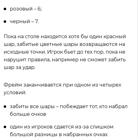
розовый – 6;
черный – 7.
Пока на столе находится хотя бы один красный
шар, забитые цветные шары возвращаются на
исходные точки. Игрок бьет до тех пор, пока не
нарушит правила, например не сможет забить
шар за удар.
Фрейм заканчивается при одном из четырех
условий:
забиты все шары – побеждает тот, кто набрал
больше очков
один из игроков сдается из-за слишком
большой разницы в набранных очках