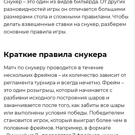
Снукер – это один из видов бильярда. От других
разновидностей игры он отличается большими
размерами стола и сложными правилами. Чтобы
делать взвешенные ставки на снукер, разберем
основные правила игры.
Краткие правила снукера
Матч по снукеру проводится в течение
нескольких фреймов – их количество зависит от
регламента турнира и всегда нечетно. Фрейм –
это один розыгрыш, который начинается с
разбивки исходного построения шаров и
заканчивается после того, как забиты все шары
или выполнены условия победы. Победителем
становится игрок, который выиграл более чем в
половине фреймов. Например, в формате