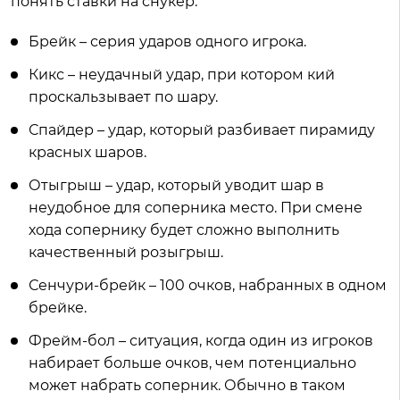
понять ставки на снукер.
Брейк – серия ударов одного игрока.
Кикс – неудачный удар, при котором кий
проскальзывает по шару.
Спайдер – удар, который разбивает пирамиду
красных шаров.
Отыгрыш – удар, который уводит шар в
неудобное для соперника место. При смене
хода сопернику будет сложно выполнить
качественный розыгрыш.
Сенчури-брейк – 100 очков, набранных в одном
брейке.
Фрейм-бол – ситуация, когда один из игроков
набирает больше очков, чем потенциально
может набрать соперник. Обычно в таком