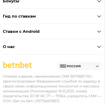
Бонусы
BetBoom
Бонусы Винлайн
Фонбет
Гид по ставкам
Бонусы BetBoom
Мелбет
БК с бонусом без депозита
Бонусы Фонбет
Пари
Ставки с Android
Букмекеры с фрибетом
Бонусы Пари
Лига Ставок
Винлайн на Андроид
Легальные букмекеры
Бонусы Леон
Леон
О нас
BetBoom на Андроид
Надежные букмекеры
Бонусы Мелет
Zenit
Контакты
Пари на Андроид
БК с минимальным депозитом
Пользовательское соглашение
Фонбет на Андроид
БК для ставок с мобильного
Политика в отношении обработки персональных
Олимп на Андроид
Сетевое издание, наименование СМИ BETNBET.RU,
данных
зарегистрировано Федеральной службой по надзору в
сфере связи, информационных технологий и массовых
коммуникаций (Роскомнадзор) 16.10.2020, номер
свидетельства ЭЛ № ФС 77 — 79364, учредитель СМИ —
ООО «Бет ин Бет» (1157746611857).