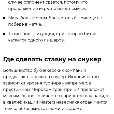
случае оппонент сдается, потому что
продолжение игры не имеет смысла.
Матч-бол – фрейм-бол, который приводит к
победе в матче.
Тачин-бол – ситуация, при которой биток
касается одного из шаров.
Где сделать ставку на снукер
Большинство букмекерских компаний
предлагают ставки на снукер. Их количество
зависит от уровня турнира – например, в
престижном Мировом гран-при БК предложит
максимальное количество вариантов для пари, а
в квалификации Masters наверняка ограничится
только исходами, тоталами и форами.