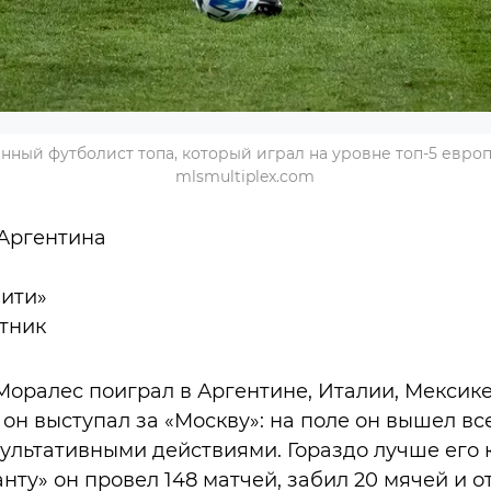
нный футболист топа, который играл на уровне топ-5 европ
mlsmultiplex.com
Аргентина
ити»
тник
Моралес поиграл в Аргентине, Италии, Мексике
 он выступал за «Москву»: на поле он вышел все
зультативными действиями. Гораздо лучше его
анту» он провел 148 матчей, забил 20 мячей и о