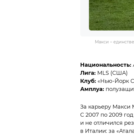
Макси – единстве
Национальность:
Лига:
MLS (США)
Клуб:
«Нью-Йорк С
Амплуа:
полузащи
За карьеру Макси 
С 2007 по 2009 год
и не отличился ре
в Италии: за «Атал