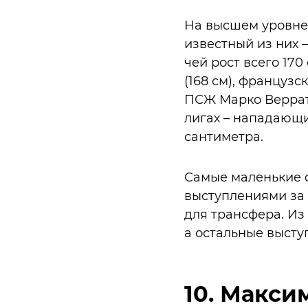
На высшем уровне 
известный из них 
чей рост всего 17
(168 см), французс
ПСЖ Марко Верратт
лигах – нападающи
сантиметра.
Самые маленькие ф
выступлениями за 
для трансфера. Из 
а остальные высту
10. Макси