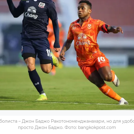
болиста – Джон Баджо Ракотономенджанахари, но для удобст
просто Джон Баджо. Фото: bangkokpost.com