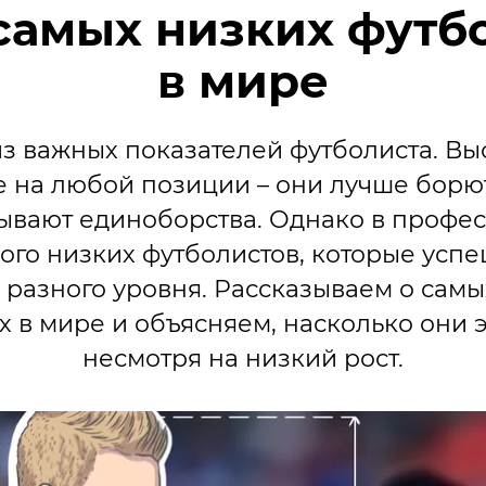
 самых низких футб
в мире
из важных показателей футболиста. В
 на любой позиции – они лучше борют
ывают единоборства. Однако в профе
ного низких футболистов, которые усп
 разного уровня. Рассказываем о сам
х в мире и объясняем, насколько они
несмотря на низкий рост.