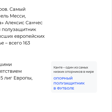
ров. Самый
ель Месси,
а» Алексис Санчес
ий полузащитник
ысших европейских
 – всего 163
ошими
Канте – один из самых
пятствием
низких опорников в мире
5 лиг Европы,
ОПОРНЫЙ
ПОЛУЗАЩИТНИК
В ФУТБОЛЕ