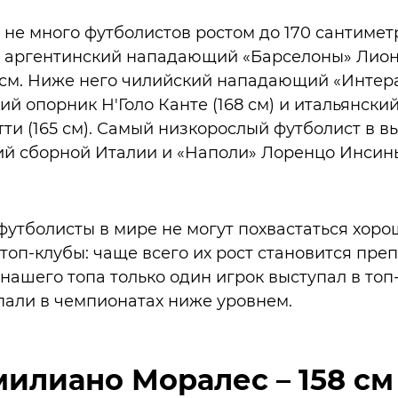
не много футболистов ростом до 170 сантимет
– аргентинский нападающий «Барселоны» Лион
0 см. Ниже него чилийский нападающий «Интер
кий опорник Н'Голо Канте (168 см) и итальянск
и (165 см). Самый низкорослый футболист в в
й сборной Италии и «Наполи» Лоренцо Инсинье
утболисты в мире не могут похвастаться хор
топ-клубы: чаще всего их рост становится пре
нашего топа только один игрок выступал в топ-
пали в чемпионатах ниже уровнем.
милиано Моралес – 158 см