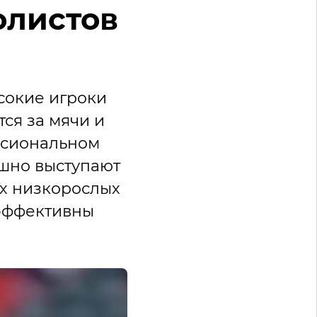
олистов
ысокие игроки
ся за мячи и
ссиональном
ешно выступают
ых низкорослых
 эффективны